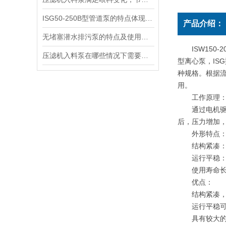
ISG50-250B型管道泵的特点体现在哪些方面
产品介绍：
无堵塞潜水排污泵的特点及使用条件说明
ISW150-2
压滤机入料泵在哪些情况下需要更换叶轮
型离心泵，IS
种规格。根据流
用。
工作原理
通过电机驱动
后，压力增加，
外形特点
结构紧凑：采
运行平稳：该
使用寿命长：
优点：
结构紧凑，占
运行平稳可靠
具有较大的流