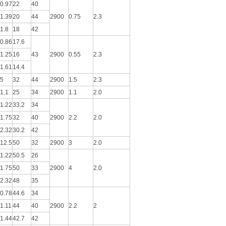
0.97
22
40
1.39
20
44
2900
0.75
2.3
1.8
18
42
0.86
17.6
1.25
16
43
2900
0.55
2.3
1.61
14.4
5
32
44
2900
1.5
2.3
1.1
25
34
2900
1.1
2.0
1.22
33.2
34
1.75
32
40
2900
2.2
2.0
2.32
30.2
42
12.5
50
32
2900
3
2.0
1.22
50.5
26
1.75
50
33
2900
4
2.0
2.32
48
35
0.78
44.6
34
1.11
44
40
2900
2.2
2
1.44
42.7
42