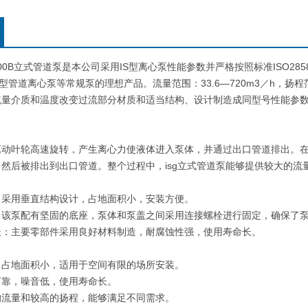
00B立式管道泵是本公司采用IS型离心泵性能参数并严格按照标准ISO2858
G型管道离心泵等常规泵的理想产品。流量范围：33.6—720m3／h，扬程
量介质和温度改变过流部分材质和适当结构、设计制造成同型号性能参数的
：
叶轮高速旋转，产生离心力使液体进入泵体，并通过出口管道排出。在
然后被排出到出口管道。整个过程中，isg立式管道泵能够提供较大的流
：
用垂直结构设计，占地面积小，安装方便。
泵配有坚固的底座，泵体和泵盖之间采用连接螺栓进行固定，确保了泵
主要零部件采用良好材料制造，耐腐蚀性强，使用寿命长。
地面积小，适用于空间有限的场所安装。
，噪音低，使用寿命长。
量和较高的扬程，能够满足不同需求。