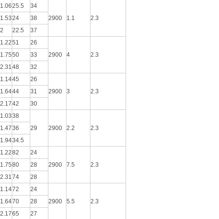
1.06
25.5
34
1.53
24
38
2900
1.1
2.3
2
22.5
37
1.22
51
26
1.75
50
33
2900
4
2.3
2.31
48
32
1.14
45
26
1.64
44
31
2900
3
2.3
2.17
42
30
1.03
38
1.47
36
29
2900
2.2
2.3
1.94
34.5
1.22
82
24
1.75
80
28
2900
7.5
2.3
2.31
74
28
1.14
72
24
1.64
70
28
2900
5.5
2.3
2.17
65
27