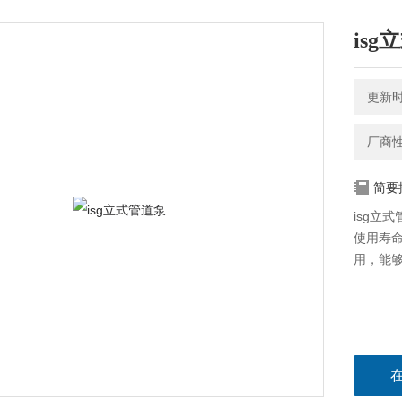
is
更新时间
厂商
简要
isg立
使用寿
用，能