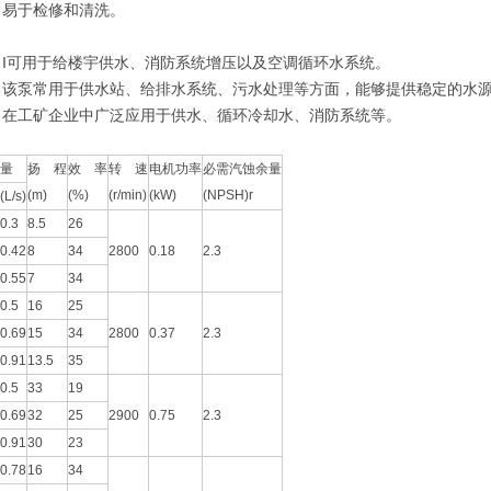
易于检修和清洗。
：
可用于给楼宇供水、消防系统增压以及空调循环水系统。
泵常用于供水站、给排水系统、污水处理等方面，能够提供稳定的水源
工矿企业中广泛应用于供水、循环冷却水、消防系统等。
：
量
扬 程
效 率
转 速
电机功率
必需汽蚀余量
(m)
(%)
(r/min)
(kW)
(NPSH)r
(L/s)
0.3
8.5
26
0.42
8
34
2800
0.18
2.3
0.55
7
34
0.5
16
25
0.69
15
34
2800
0.37
2.3
0.91
13.5
35
0.5
33
19
0.69
32
25
2900
0.75
2.3
0.91
30
23
0.78
16
34