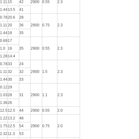
1.11
15
42
2900
0.55
2.3
1.44
13.5
41
0.78
20.6
28
1.11
20
36
2900
0.75
2.3
1.44
18
35
0.69
17
1.0
16
35
2900
0.55
2.3
1.28
14.4
0.78
33
24
1.11
32
32
2900
1.5
2.3
1.44
30
33
0.12
29
1.03
28
31
2900
1.1
2.3
1.36
26
12.5
12.5
44
2900
0.55
2.0
1.22
13.2
48
1.75
12.5
54
2900
0.75
2.0
2.32
11.3
53