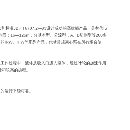
和标准JB／T6787.2—93设计成功的高效能产品，是替代IS
范围：16—125m，分基本型、分流型，A、B切割型等200多
IRW、IHW等系列产品，代替常规离心泵在所有场合使
工作过程中，液体从吸入口进入泵体，经过叶轮的加速作用
量和较高的扬程。
的运行平稳可靠。