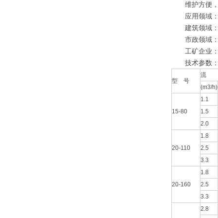
维护方便，
应用领域
建筑领域：I
市政领域：该
工矿企业：在
技术参数
流 
型 号
(m3/h)
1.1
15-80
1.5
2.0
1.8
20-110
2.5
3.3
1.8
20-160
2.5
3.3
2.8