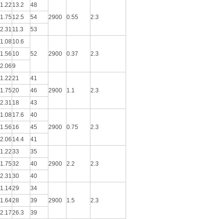
1.22
13.2
48
1.75
12.5
54
2900
0.55
2.3
2.31
11.3
53
1.08
10.6
1.56
10
52
2900
0.37
2.3
2.06
9
1.22
21
41
1.75
20
46
2900
1.1
2.3
2.31
18
43
1.08
17.6
40
1.56
16
45
2900
0.75
2.3
2.06
14.4
41
1.22
33
35
1.75
32
40
2900
2.2
2.3
2.31
30
40
1.14
29
34
1.64
28
39
2900
1.5
2.3
2.17
26.3
39