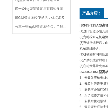
说一说isg型管道泵具有哪些显著特点
产品介绍：
ISG型管道泵轻便灵活，优点多多
ISG65-315A
型高
分享一些isg型管道泵特点，了解了吗
(1)
进口管道必须充
(2)
定时检查电机电
(3)
泵进行运行后，
机械密封维护：
(1)
机械密封润滑应
(2)
严禁机械密封在
(3)
密封泄露量允差
3
ISG65-315A
型高
1
、安装前应检查机
2
、安装时管道重量
3
、安装时必须拧紧
4
、为了维修方便和
5
、安装后拨动泵轴
6
、泵分硬性联接安