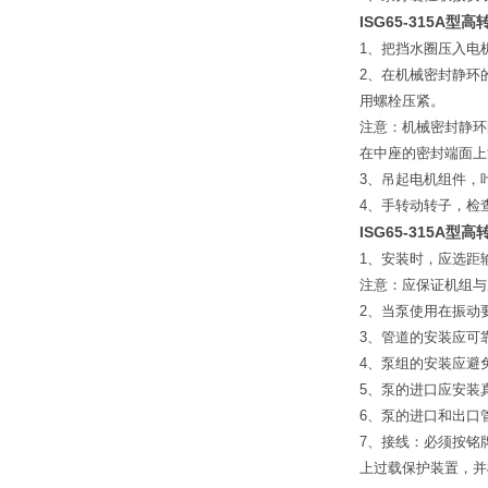
ISG65-315A
型高
1
、把挡水圈压入电
2
、在机械密封静环
用螺栓压紧。
注意：机械密封静环
在中座的密封端面上
3
、吊起电机组件，
4
、手转动转子，检
ISG65-315A
型高
1
、安装时，应选距输
注意：应保证机组与
2
、当泵使用在振动
3
、管道的安装应可
4
、泵组的安装应避
5
、泵的进口应安装
6
、泵的进口和出口
7
、接线：必须按铭
上过载保护装置，并