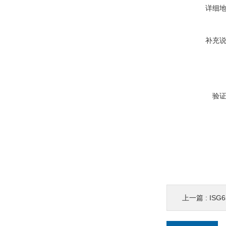
详细
补充
验
上一篇 :
ISG6