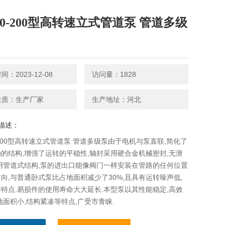
G80-200型高转速立式管道泵 管道多级
：2023-12-08
访问量：1828
性质：生产厂家
生产地址：河北
描述：
0-200型高转速立式管道泵 管道多级泵由于电机与泵直联,简化了
的结构,增强了运转的平稳性,轴封采用硬合金机械密封,无泄
用管道式结构,泵的进出口能像阀门一样安装在管路的任何位置
向,与普通卧式泵比占地面积减少了30%,且具有运转噪声低,
特点.易损件的使用寿命大大延长.本型泵以其性能稳定,高效
地面积小,结构紧凑等特点,广受市青睐.