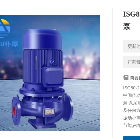
IS
泵
更新时间
厂商
简要
ISG8
中间传动
漏.泵采
及任何方
振动小等
节能,占