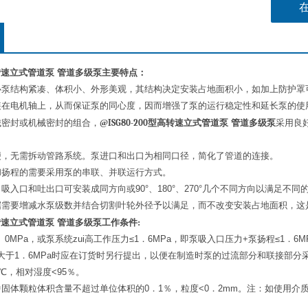
转速立式管道泵
管道多级泵主要特点：
心泵结构紧凑、体积小、外形美观，其结构决定安装占地面积小，如加上防护罩
装在电机轴上，从而保证泵的同心度，因而增强了泵的运行稳定性和延长泵的使
械密封或机械密封的组合，
@
ISG80-200
型高转速立式管道泵
管道多级泵
采用良
便，无需拆动管路系统。泵进口和出口为相同口径，简化了管道的连接。
和扬程的需要采用泵的串联、并联运行方式。
吸入口和吐出口可安装成同方向或90°、180°、270°几个不同方向以满足不同
据需要增减水泵级数并结合切割叶轮外径予以满足，而不改变安装占地面积，这
转速立式管道泵
管道多级泵
工作条件
:
． 0MPa，或泵系统zui高工作压力≤1．6MPa，即泵吸入口压力+泵扬程≤1．
大于1．6MPa时应在订货时另行提出，以便在制造时泵的过流部分和联接部分
0℃，相对湿度<95％。
固体颗粒体积含量不超过单位体积的0．1％，粒度<0．2mm。注：如使用