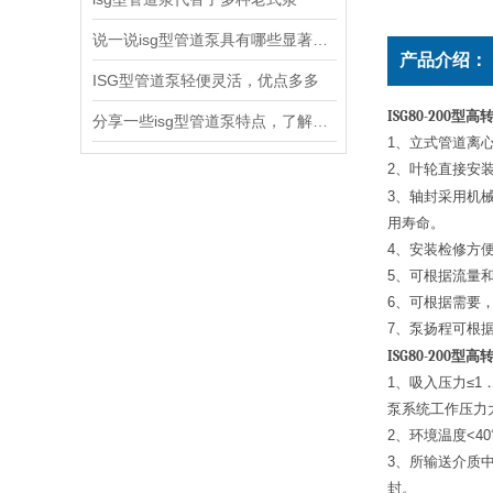
说一说isg型管道泵具有哪些显著特点
产品介绍：
ISG型管道泵轻便灵活，优点多多
ISG80-200
型高
分享一些isg型管道泵特点，了解了吗
1
、立式管道离
2
、叶轮直接安
3
、轴封采用机
用寿命。
4
、安装检修方
5
、可根据流量
6
、可根据需要，
7
、泵扬程可根
ISG80-200
型高
1
、吸入压力≤1
泵系统工作压力
2
、环境温度<4
3
、所输送介质中
封。