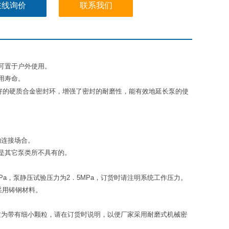
在线询价
联系我们
可置于户外使用。
用寿命。
好的硬质合金密封环，增强了密封的耐磨性，能有效地延长泵的使
的连接场合。
是其它泵类所不具有的。
6MPa，泵静压试验压力为2．5MPa，订货时请注明系统工作压力。
采用铸钢材料。
介质为带有细小颗粒，请在订货时说明，以便厂家采用耐磨式机械密