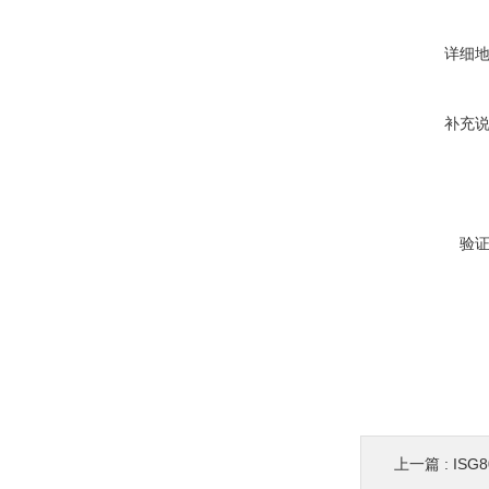
详细
补充
验
上一篇 :
ISG8