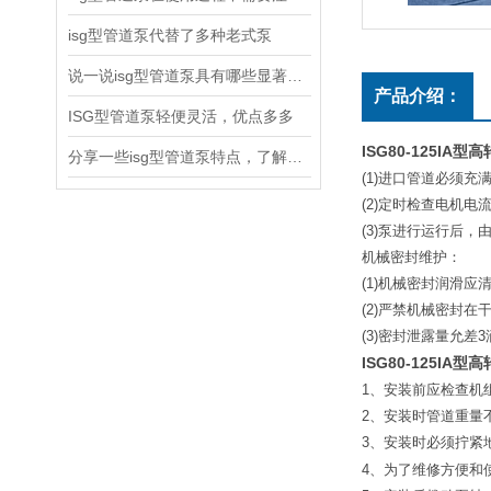
isg型管道泵代替了多种老式泵
说一说isg型管道泵具有哪些显著特点
产品介绍：
ISG型管道泵轻便灵活，优点多多
ISG80-125IA
型高
分享一些isg型管道泵特点，了解了吗
(1)
进口管道必须充
(2)
定时检查电机电
(3)
泵进行运行后，
机械密封维护：
(1)
机械密封润滑应
(2)
严禁机械密封在
(3)
密封泄露量允差
3
ISG80-125IA
型高
1
、安装前应检查机
2
、安装时管道重量
3
、安装时必须拧紧
4
、为了维修方便和