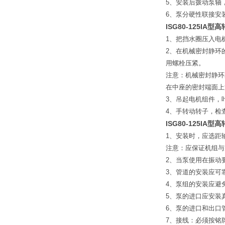
5
、安装后拨动泵轴
6
、泵分硬性联接安
ISG80-125IA
型高
1
、把挡水圈压入电
2
、在机械密封静环
用螺栓压紧。
注意：机械密封静环
在中座的密封端面上
3
、吊起电机组件，
4
、手转动转子，检
ISG80-125IA
型高
1
、安装时，应选距输
注意：应保证机组与
2
、当泵使用在振动
3
、管道的安装应可
4
、泵组的安装应避
5
、泵的进口应安装
6
、泵的进口和出口
7
、接线：必须按铭