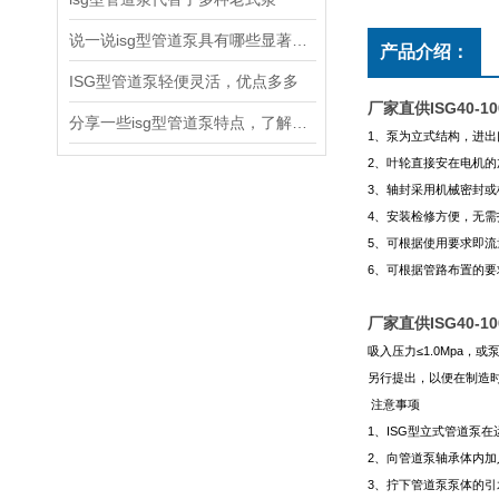
说一说isg型管道泵具有哪些显著特点
产品介绍：
ISG型管道泵轻便灵活，优点多多
厂家直供ISG40-1
分享一些isg型管道泵特点，了解了吗
1
、泵为立式结构，进出
2
、叶轮直接安在电机的
3
、轴封采用机械密封或
4
、安装检修方便，无需
5
、可根据使用要求即流
6
、可根据管路布置的要
厂家直供ISG40-1
吸入压力≤1.0Mpa，
另行提出，以便在制造时
注意事项
1
、ISG型立式管道泵在
2
、向管道泵轴承体内加
3
、拧下管道泵泵体的