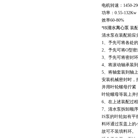
电机转速：1450-290
功率：0.55-132Kw
效率60-80%
*IS清水离心泵
装
清水泵在装配前应
1、予先可将各处
2、予先可将O型
3、予先可将密封
4、将滚动轴承装
5、将轴套装到轴
安装机械密封时，
并用叶轮螺母拧紧
叶轮螺母等装上并
6、在上述装配过
7、清水泵拆卸顺
IS
泵的叶轮如有平
料环通过泵盖上的
故可不装填料环。