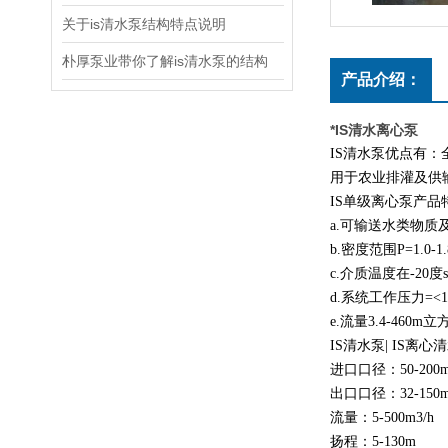
关于is清水泵结构特点说明
朴厚泵业带你了解is清水泵的结构
产品介绍：
*IS清水离心泵
IS清水泵优点有
用于农业排灌及供
IS单级离心泵产品
a.可输送水类物
b.密度范围P=1.0-1
c.介质温度在-20度
d.系统工作压力=<
e.流量3.4-46
IS清水泵| IS离
进口口径：50-200
出口口径：32-150
流量：5-500m3/h
扬程：5-130m