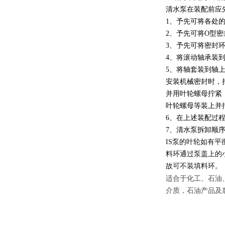
清水泵在装配前应
1、予先可将各处
2、予先可将O型
3、予先可将密封
4、将滚动轴承装
5、将轴套装到轴
安装机械密封时，
并用叶轮螺母拧紧
叶轮螺母等装上并
6、在上述装配过
7、清水泵拆卸顺
IS
泵的叶轮如有平
料环通过泵盖上的
故可不装填料环。
适合于化工、石油
介质，石油产品及