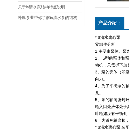
关于is清水泵结构特点说明
朴厚泵业带你了解is清水泵的结构
产品介绍：
*IS清水离心泵
零部件分析
1.
主要由泵体、泵
2
、
IS
型的泵体和
动机，只需拆下加
3
、泵的壳体（即
向力。
4
、为了平衡泵的
孔。
5
、泵的轴向密封
轮入口处液体处于
叶轮如没有平衡孔
6
、为避免轴磨损
*IS清水离心泵
装