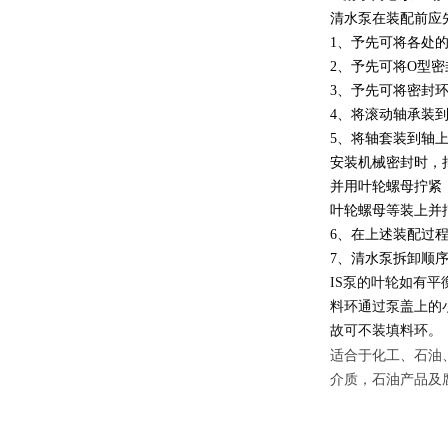
清水泵在装配前应
1、予先可将各处
2、予先可将O型
3、予先可将密封
4、将滚动轴承装
5、将轴套装到轴
安装机械密封时，
并用叶轮螺母拧紧
叶轮螺母等装上并
6、在上述装配过
7、清水泵拆卸顺
IS
泵的叶轮如有平
料环通过泵盖上的
故可不装填料环。
适合于化工、石油
介质，石油产品及