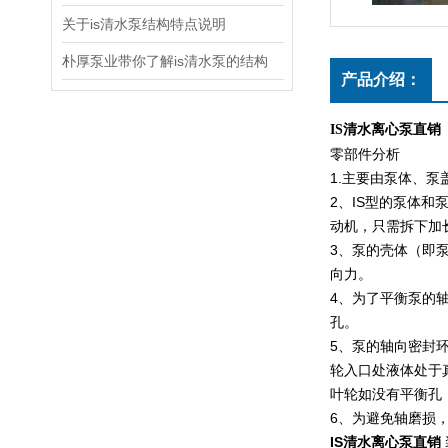
关于is清水泵结构特点说明
朴厚泵业带你了解is清水泵的结构
产品介绍：
IS清水离心泵直销
零部件分析
1.
主要由泵体、泵
2
、
IS
型的泵体和
动机，只需拆下加
3
、泵的壳体（即
向力。
4
、为了平衡泵的
孔。
5
、泵的轴向密封
轮入口处液体处于
叶轮如没有平衡孔
6
、为避免轴磨损
IS清水离心泵直销