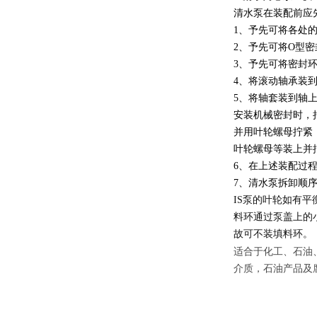
清水泵在装配前应
1、予先可将各处
2、予先可将O型
3、予先可将密封
4、将滚动轴承装
5、将轴套装到轴
安装机械密封时，
并用叶轮螺母拧紧
叶轮螺母等装上并
6、在上述装配过
7、清水泵拆卸顺
IS
泵的叶轮如有平
料环通过泵盖上的
故可不装填料环。
适合于化工、石油
介质，石油产品及