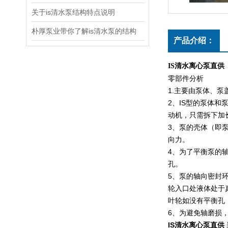
关于is清水泵结构特点说明
朴厚泵业带你了解is清水泵的结构
产品介绍：
IS清水离心泵直供
零部件分析
1.
主要由泵体、泵
2
、
IS
型的泵体和
动机，只需拆下加
3
、泵的壳体（即
向力。
4
、为了平衡泵的
孔。
5
、泵的轴向密封
轮入口处液体处于
叶轮如没有平衡孔
6
、为避免轴磨损
IS清水离心泵直供