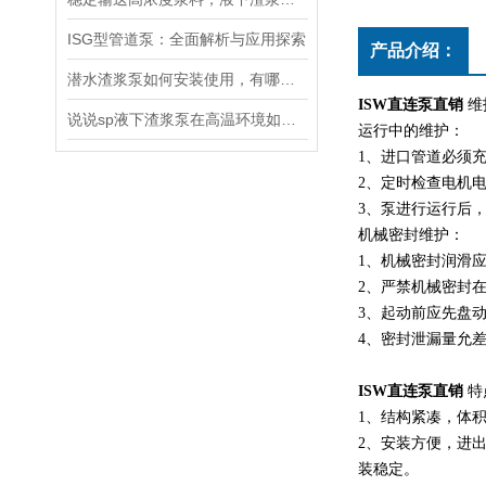
ISG型管道泵：全面解析与应用探索
产品介绍：
潜水渣浆泵如何安装使用，有哪些诀窍？
ISW直连泵直销
维
说说sp液下渣浆泵在高温环境如何工作
运行中的维护：
1、进口管道必须
2、定时检查电机
3、泵进行运行后
机械密封维护：
1、机械密封润滑
2、严禁机械密封
3、起动前应先盘
4、密封泄漏量允差
ISW直连泵直销
特
1、结构紧凑，体
2、安装方便，进
装稳定。