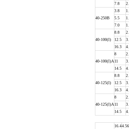
7.8
2
3.8
1
40-250B
5.5
1
7.0
1
8.8
2
40-100(I)
12.5
3
16.3
4
8
2
40-100(I)A
11
3
14.5
4
8.8
2
40-125(I)
12.5
3
16.3
4
8
2
40-125(I)A
11
3
14.5
4
16.4
4.56