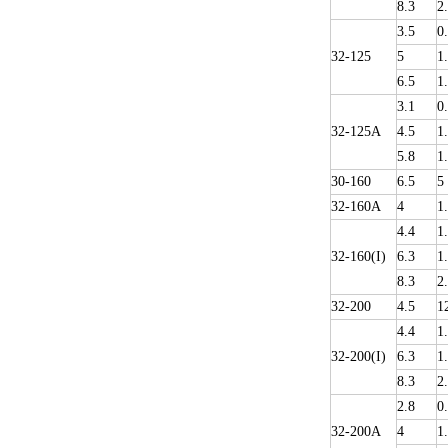
8.3
2
3.5
0
32-125
5
1
6.5
1
3.1
0
32-125A
4.5
1
5.8
1
30-160
6.5
5
32-160A
4
1
4.4
1
32-160(I)
6.3
1
8.3
2
32-200
4.5
1
4.4
1
32-200(I)
6.3
1
8.3
2
2.8
0
32-200A
4
1