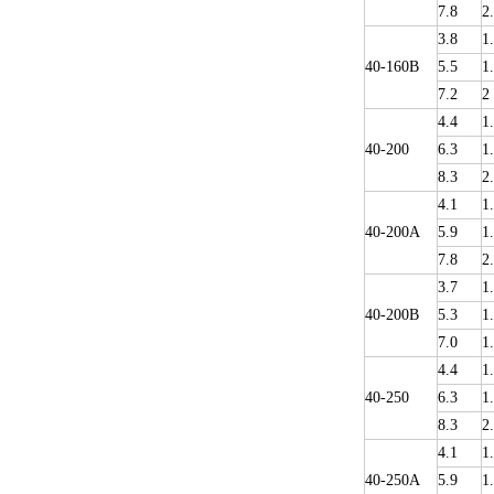
7.8
2
3.8
1
40-160B
5.5
1
7.2
2
4.4
1
40-200
6.3
1
8.3
2
4.1
1
40-200A
5.9
1
7.8
2
3.7
1
40-200B
5.3
1
7.0
1
4.4
1
40-250
6.3
1
8.3
2
4.1
1
40-250A
5.9
1