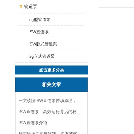
管道泵
isg型管道泵
ISW直连泵
ISW卧式管道泵
isg立式管道泵
点击更多分类
相关文章
一文读懂ISW直连泵传动原理，适用工况一次讲透
ISW直连泵：高效运行背后的秘密是什么？
ISW直连泵介绍
稳定输送高浓度浆料，液下渣浆泵减少堵塞故障