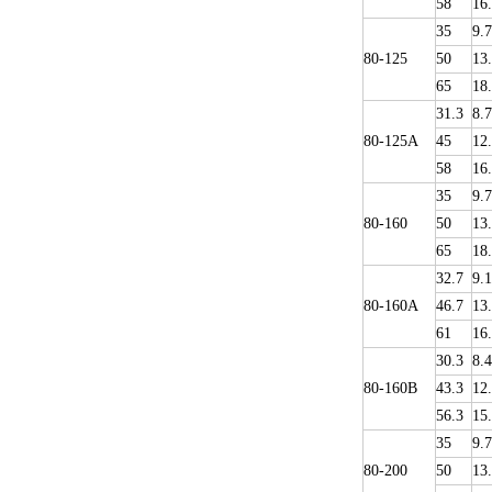
58
16
35
9.
80-125
50
13
65
18
31.3
8.7
80-125A
45
12
58
16
35
9.
80-160
50
13
65
18
32.7
9.1
80-160A
46.7
13
61
16
30.3
8.4
80-160B
43.3
12
56.3
15
35
9.
80-200
50
13