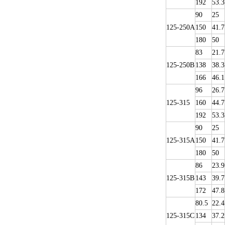
192
53.3
90
25
125-250A
150
41.7
180
50
83
21.7
125-250B
138
38.3
166
46.1
96
26.7
125-315
160
44.7
192
53.3
90
25
125-315A
150
41.7
180
50
86
23.9
125-315B
143
39.7
172
47.8
80.5
22.4
125-315C
134
37.2