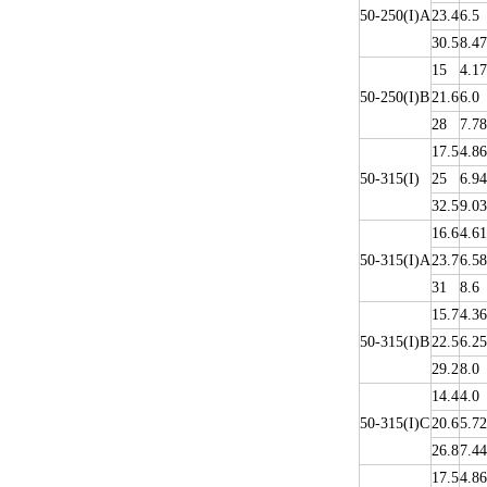
50-250(I)A
23.4
6.5
30.5
8.47
15
4.17
50-250(I)B
21.6
6.0
28
7.78
17.5
4.86
50-315(I)
25
6.94
32.5
9.03
16.6
4.61
50-315(I)A
23.7
6.58
31
8.6
15.7
4.36
50-315(I)B
22.5
6.25
29.2
8.0
14.4
4.0
50-315(I)C
20.6
5.72
26.8
7.44
17.5
4.86