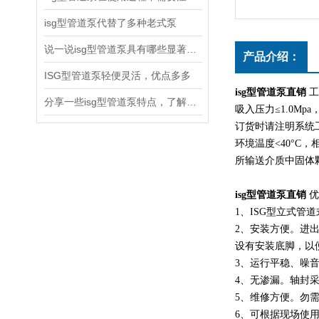
isg型管道泵代替了多种老式泵
说一说isg型管道泵具有哪些显著特点
产品介绍：
ISG型管道泵轻便灵活，优点多多
isg型管道泵直销
工
分享一些isg型管道泵特点，了解了吗
吸入压力≤1.0Mp
订货时请注明系统
环境温度<40°C
所输送介质中固体颗
isg型管道泵直销
优
1、ISG型立式
2、安装方便。进
设有安装底脚，以
3、运行平稳、噪
4、无渗漏。轴封
5、维修方便。勿
6、可根据现场使