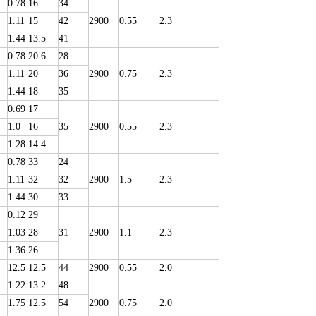
0.78
16
34
1.11
15
42
2900
0.55
2.3
1.44
13.5
41
0.78
20.6
28
1.11
20
36
2900
0.75
2.3
1.44
18
35
0.69
17
1.0
16
35
2900
0.55
2.3
1.28
14.4
0.78
33
24
1.11
32
32
2900
1.5
2.3
1.44
30
33
0.12
29
1.03
28
31
2900
1.1
2.3
1.36
26
12.5
12.5
44
2900
0.55
2.0
1.22
13.2
48
1.75
12.5
54
2900
0.75
2.0