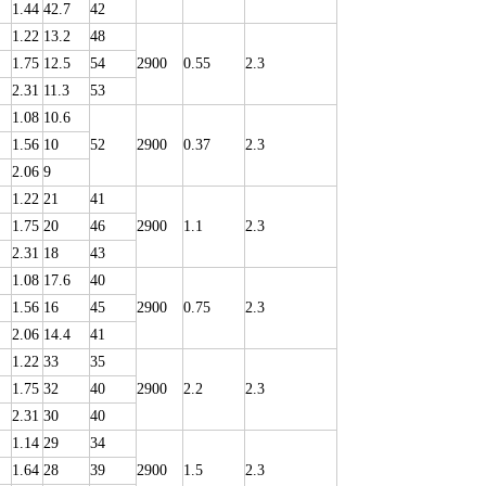
1.44
42.7
42
1.22
13.2
48
1.75
12.5
54
2900
0.55
2.3
2.31
11.3
53
1.08
10.6
1.56
10
52
2900
0.37
2.3
2.06
9
1.22
21
41
1.75
20
46
2900
1.1
2.3
2.31
18
43
1.08
17.6
40
1.56
16
45
2900
0.75
2.3
2.06
14.4
41
1.22
33
35
1.75
32
40
2900
2.2
2.3
2.31
30
40
1.14
29
34
1.64
28
39
2900
1.5
2.3