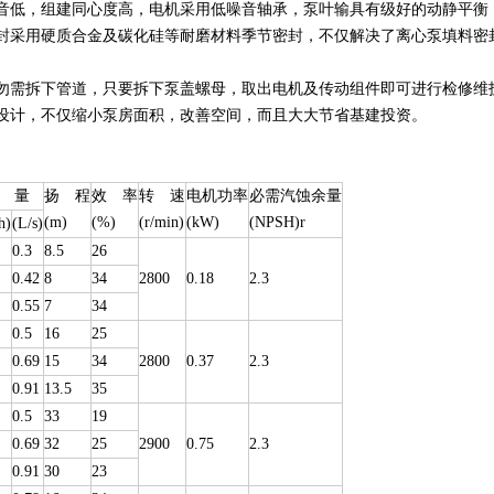
噪音低，组建同心度高，电机采用低噪音轴承，泵叶输具有级好的动静平
轴封采用硬质合金及碳化硅等耐磨材料季节密封，不仅解决了离心泵填料密
：勿需拆下管道，只要拆下泵盖螺母，取出电机及传动组件即可进行检修维
*设计，不仅缩小泵房面积，改善空间，而且大大节省基建投资。
 量
扬 程
效 率
转 速
电机功率
必需汽蚀余量
(m)
(%)
(r/min)
(kW)
(NPSH)r
h)
(L/s)
0.3
8.5
26
0.42
8
34
2800
0.18
2.3
0.55
7
34
0.5
16
25
0.69
15
34
2800
0.37
2.3
0.91
13.5
35
0.5
33
19
0.69
32
25
2900
0.75
2.3
0.91
30
23