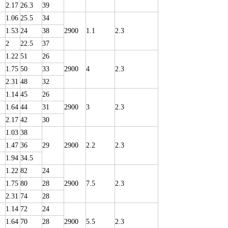
2.17
26.3
39
1.06
25.5
34
1.53
24
38
2900
1.1
2.3
2
22.5
37
1.22
51
26
1.75
50
33
2900
4
2.3
2.31
48
32
1.14
45
26
1.64
44
31
2900
3
2.3
2.17
42
30
1.03
38
1.47
36
29
2900
2.2
2.3
1.94
34.5
1.22
82
24
1.75
80
28
2900
7.5
2.3
2.31
74
28
1.14
72
24
1.64
70
28
2900
5.5
2.3