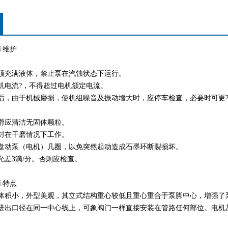
销
维护
：
必须充满液体，禁止泵在汽蚀状态下运行。
机电流?，不得超过电机颔定电流。
行后，由于机械磨损，使机组噪音及振动增大时，应停车检查，必要时可更
：
滑应清洁无固体颗粒。
封在干磨情况下工作。
先盘动泵（电机）几圈，以免突然起动造成石墨环断裂损坏。
允差3滴/分。否则应检查。
销
特点
，体积小，外型美观，其立式结构重心较低且重心重合于泵脚中心，增强了
，进出口径在同一中心线上，可象阀门一样直接安装在管路任何部位。电机