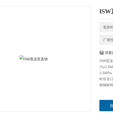
IS
更新时间
厂商
简要
ISW直
力≤1.
2.5M
时应在
铸钢材