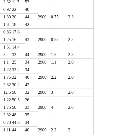
2.32
11.3
53
0.97
22
40
1.39
20
44
2900
0.75
2.3
1.8
18
42
0.86
17.6
1.25
16
43
2900
0.55
2.3
1.61
14.4
5
32
44
2900
1.5
2.3
1.1
25
34
2900
1.1
2.0
1.22
33.2
34
1.75
32
40
2900
2.2
2.0
2.32
30.2
42
12.5
50
32
2900
3
2.0
1.22
50.5
26
1.75
50
33
2900
4
2.0
2.32
48
35
0.78
44.6
34
1.11
44
40
2900
2.2
2