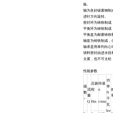
验。
轴为良好碳素钢制
进针方向旋转。
密封环为铸铁制成
平衡环为铸铁制成
平衡盘为耐磨铸铁
轴套为铸铁制成，
轴承是用单列向心
填料密封由进水段
太紧，也不可太松
性能参数
功
总扬
转速
级
率
流
程
n
数
N
量
>
千
Q
Hm
r/min
瓦
kw