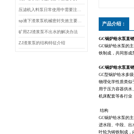
压滤机入料泵日常使用中需要注意哪些问题
sp液下渣浆泵机械密封失效主要有哪三种原因
产品介绍：
矿用ZJ渣浆泵不出水的解决办法
GC锅炉给水泵直
ZJ渣浆泵的结构特征介绍
GC锅炉给水泵的
铁制成，共同形成
GC锅炉给水泵直
GC型锅炉给水多
物理化学性质类似
用于压力容器供水
机床配套等各行业
结构
GC锅炉给水泵的
进水段、中段、出
叶轮为铸铁制成，