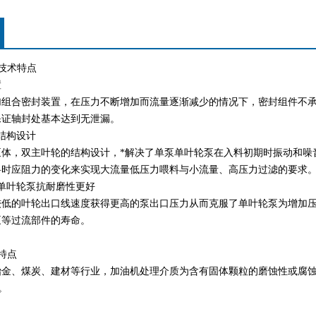
技术特点
置
加组合密封装置，在压力不断增加而流量逐渐减少的情况下，密封组件不
保证轴封处基本达到无泄漏。
结构设计
泵体，双主叶轮的结构设计，*解决了单泵单叶轮泵在入料初期时振动和噪
料时应阻力的变化来实现大流量低压力喂料与小流量、高压力过滤的要求
单叶轮泵抗耐磨性更好
较低的叶轮出口线速度获得更高的泵出口压力从而克服了单叶轮泵为增加
泵等过流部件的寿命。
特点
金、煤炭、建材等行业，加油机处理介质为含有固体颗粒的磨蚀性或腐蚀性
C。