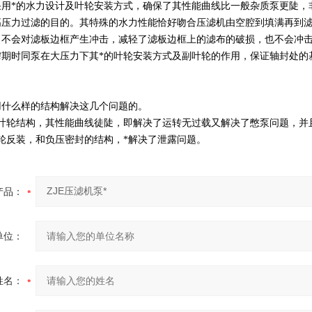
采用*的水力设计及叶轮安装方式，确保了其性能曲线比一般杂质泵更陡，
高压力过滤的目的。其特殊的水力性能恰好吻合压滤机由空腔到填满再到
力不会对滤板边框产生冲击，减轻了滤板边框上的滤布的破损，也不会冲
榨期时同泵在大压力下其*的叶轮安装方式及副叶轮的作用，保证轴封处的
用什么样的结构解决这几个问题的。
双叶轮结构，其性能曲线徒陡，即解决了运转无过载又解决了憋泵问题，并
轮反装，和负压密封的结构，*解决了泄露问题。
产品：
单位：
姓名：