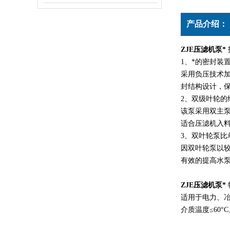
产品介绍：
ZJE压滤机泵*
1、*的密封装
采用负压技术
封结构设计，
2、双级叶轮的
该泵采用双主
适合压滤机入
3、双叶轮泵比
因双叶轮泵以
有效的提高水
ZJE压滤机泵*
适用于电力、冶
介质温度≤60°