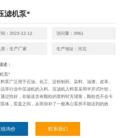
E压滤机泵*
：2023-12-12
访问量：3961
性质：生产厂家
生产地址：河北
描述：
机泵*
入料泵广泛用于石油、化工、淀粉制药、染料、油漆、皮革、
食品等行业中压滤机的入料。压滤机入料泵采用半开式叶轮，
、通过性好，在输送含有颗粒的浆料时无堵塞，颗粒也不会卡
和泵体，泵盖之间，从而弥补了一般离心泵所不能达到的效
在线询价
联系我们