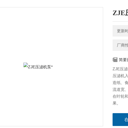
ZJ
更新时间
厂商
简要
ZJE压滤
压滤机
造纸、
流道宽
在叶轮
果。