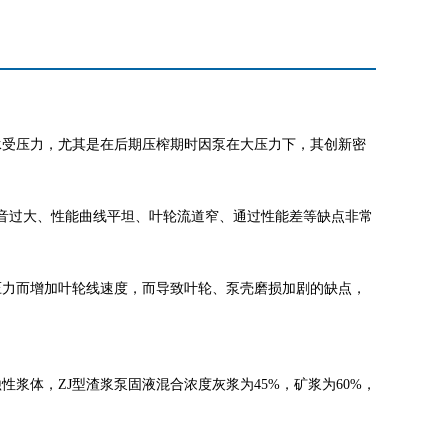
承受压力，尤其是在后期压榨期时因泵在大压力下，其创新密
音过大、性能曲线平坦、叶轮流道窄、通过性能差等缺点非常
。
压力而增加叶轮线速度，而导致叶轮、泵壳磨损加剧的缺点，
浆体，ZJ型渣浆泵固液混合浓度灰浆为45%，矿浆为60%，