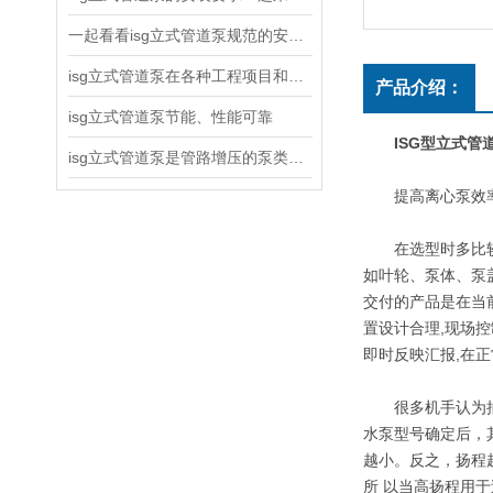
一起看看isg立式管道泵规范的安装说明
isg立式管道泵在各种工程项目和工地建设中使用
产品介绍：
isg立式管道泵节能、性能可靠
ISG型立式管
isg立式管道泵是管路增压的泵类产品
提高离心泵效
在选型时多比较各
如叶轮、泵体、泵
交付的产品是在当
置设计合理,现场
即时反映汇报,在
很多机手认为抽水
水泵型号确定后，
越小。反之，扬程
所 以当高扬程用