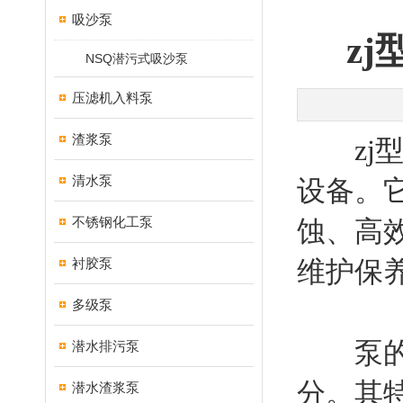
吸沙泵
z
NSQ潜污式吸沙泵
压滤机入料泵
渣浆泵
zj
清水泵
设备。
不锈钢化工泵
蚀、高
衬胶泵
维护保
多级泵
泵的结
潜水排污泵
分。其
潜水渣浆泵