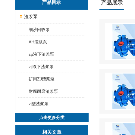
产品目录
产品展示
渣浆泵
细沙回收泵
AH渣浆泵
sp液下渣浆泵
zjl液下渣浆泵
矿用ZJ渣浆泵
耐腐耐磨渣浆泵
zj型渣浆泵
点击更多分类
相关文章