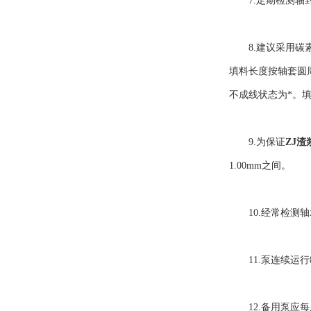
7.定期检测轴封
8.建议采用碳素
填料长度按轴套圆
不成线状态为*。
9.为保证
ZJ渣
1.00mm之间。
10.经常检测轴承
11.泵连续运行8
12.备用泵应每