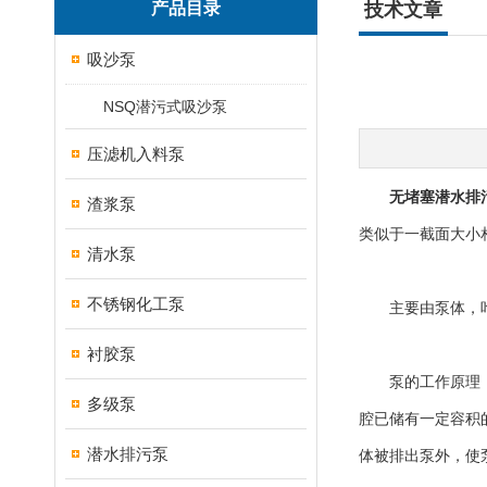
产品目录
技术文章
吸沙泵
NSQ潜污式吸沙泵
压滤机入料泵
无堵塞潜水排
渣浆泵
类似于一截面大小
清水泵
不锈钢化工泵
主要由泵体，叶轮
衬胶泵
泵的工作原理：泵
多级泵
腔已储有一定容积
潜水排污泵
体被排出泵外，使