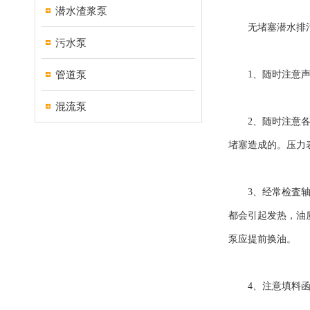
潜水渣浆泵
无堵塞潜水排污泵
污水泵
管道泵
1、随时注意声音
混流泵
2、随时注意各种
堵塞造成的。压力
3、经常检査轴承
都会引起发热，油质
泵应提前换油。
4、注意填料函是