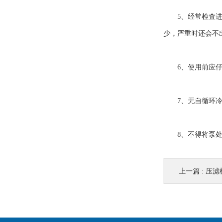
5、经常检査进水
少，严重时还会不
6、使用前应仔细
7、无自循环冷却
8、不得将泵处于
上一篇 :
压滤