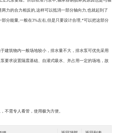
比立式泵要难。所以在潜污泵中,轴承容易损坏其原因也是与轴
两力的合力相反的,这样可以抵消一部分轴向力,也就起到了
分能量,一般在3%左右,但是只要设计合理,*可以把这部分
于建筑物内一般场地较小，排水量不大，排水泵可优先采用
水泵要求设置隔震基础、自灌式吸水、并占用一定的场地，故
，不需专人看管，使用极为方便。
返回顶部
返回列表