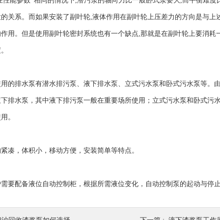
性能参数*相同的情况下,潜污泵的轴向力比一般卧式泵要大,而平衡难度
的关系。而如果安装了副叶轮,液体作用在副叶轮上压差力的方向是与上述
作用。但是使用副叶轮密封系统也有一个缺点,那就是在副叶轮上要消耗一部
度。
的排水泵有潜水排污泵、液下排水泵、立式污水泵和卧式污水泵等。由
液下排水泵，其中液下排污泵一般在重要场所使用；立式污水泵和卧式污
使用。
凑，体积小，移动方便，安装简单等特点。
要配备液位自动控制柜，根据所需液位变化，自动控制泵的起动与停止