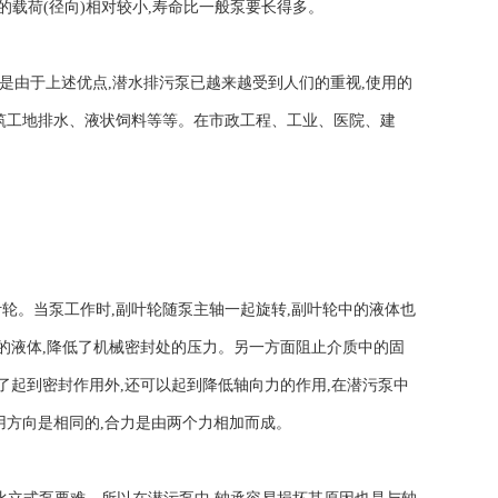
载荷(径向)相对较小,寿命比一般泵要长得多。
由于上述优点,潜水排污泵已越来越受到人们的重视,使用的
筑工地排水、液状饲料等等。在市政工程、工业、医院、建
。当泵工作时,副叶轮随泵主轴一起旋转,副叶轮中的液体也
的液体,降低了机械密封处的压力。另一方面阻止介质中的固
了起到密封作用外,还可以起到降低轴向力的作用,在潜污泵中
用方向是相同的,合力是由两个力相加而成。