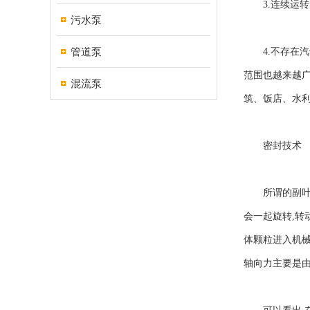
3.连续运转时
污水泵
管道泵
4.不存在汽
范围也越来越
混流泵
筑、饭店、水
密封技术
所谓的副叶轮
会一起旋转,转
体颗粒进入机械
轴向力主要是由