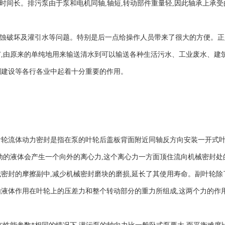
间长。排污泵由于泵和电机同轴,轴短,转动部件重量轻,因此轴承上承受的
蚀破坏及灌引水等问题。特别是后一点给操作人员带来了很大的方便。正是
广,由原来的单纯地用来输送清水到可以输送各种生活污水、工业废水、建
利建设等各行各业中起着十分重要的作用。
流体动力密封是指在泵的叶轮后盖板背面附近同轴反方向安装一开式叶轮
动的液体会产生一个向外的离心力,这个离心力一方面顶住流向机械密封处
密封的摩擦副中,减少机械密封磨块的磨损,延长了其使用寿命。副叶轮除
液体作用在叶轮上的压差力和整个转动部分的重力所组成,这两个力的作