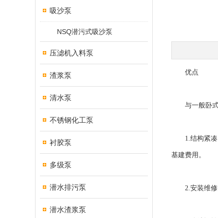
吸沙泵
NSQ潜污式吸沙泵
压滤机入料泵
优点
渣浆泵
清水泵
与一般卧式泵
不锈钢化工泵
1.结构紧凑
衬胶泵
基建费用。
多级泵
潜水排污泵
2.安装维修
潜水渣浆泵