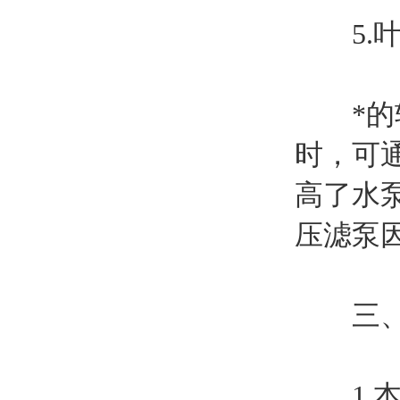
5.叶
*的轴
时，可
高了水
压滤泵
三、
1.本