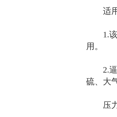
适用
1.该产
用。
2.逼
硫、大
压力喷