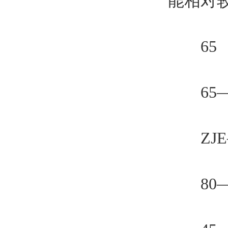
能相对
65 ZJ
65—
ZJE
80—