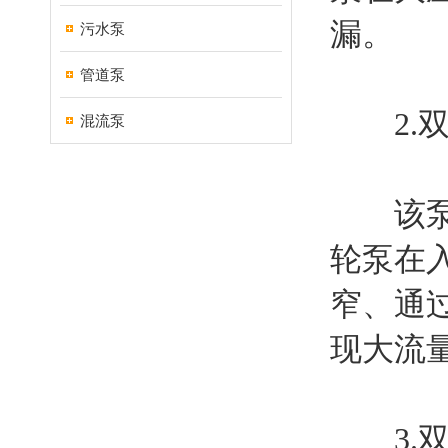
漏。
污水泵
管道泵
2.双
混流泵
该泵采
轮泵在
窄、通
现大流
3.双