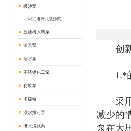
吸沙泵
NSQ潜污式吸沙泵
压滤机入料泵
渣浆泵
创新
清水泵
不锈钢化工泵
1.*
衬胶泵
采用负
多级泵
减少的
潜水排污泵
泵在大
潜水渣浆泵