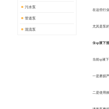
污水泵
在这些行业域
管道泵
尤其是泵的磨
混流泵
像
sp液下
当前sp液下
一是磨损严
二是使用效率