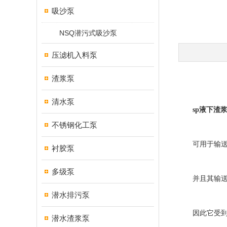
吸沙泵
NSQ潜污式吸沙泵
压滤机入料泵
渣浆泵
清水泵
sp液下渣
不锈钢化工泵
可用于输送不
衬胶泵
多级泵
并且其输送的
潜水排污泵
因此它受到钢
潜水渣浆泵