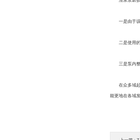
渣浆泵磨损
一是由于设计
二是使用的材
三是泵内整个
在众多域起着
能更地在各域