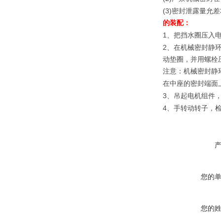
(3)
密封泄露量允差
的装配：
1
、把挡水圈压入
2
、在机械密封静
动垫圈，并用螺栓
注意：机械密封静
在中座的密封端面
3
、吊起电机组件
4
、手转动转子，
您的
您的