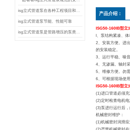
isg立式管道泵在各种工程项目和工地建设中使用
产品介绍：
isg立式管道泵节能、性能可靠
ISG50-160IB型
isg立式管道泵是管路增压的泵类产品
l
、泵结构紧凑、体
2
、安装方便。
进
的安装稳定。
3
、运行平稳、噪
4
、无渗漏。轴封
5
、维修方便。勿
6
、可根据现场使
ISG50-160IB型
(1)
进口管道必须充
(2)
定时检查电机电
(3)
泵进行运行后，
机械密封维护：
(1)
机械密封润滑应
(2)
严禁机械密封在