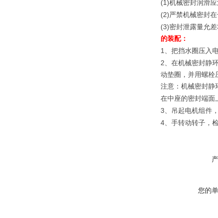
(1)
机械密封润滑应
(2)
严禁机械密封在
(3)
密封泄露量允差
的装配：
1
、把挡水圈压入
2
、在机械密封静
动垫圈，并用螺栓
注意：机械密封静
在中座的密封端面
3
、吊起电机组件
4
、手转动转子，
您的