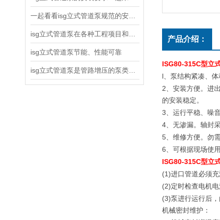
一起看看isg立式管道泵规范的安装说明
isg立式管道泵在各种工程项目和工地建设中使用
产品介绍：
isg立式管道泵节能、性能可靠
ISG80-315C型
isg立式管道泵是管路增压的泵类产品
l
、泵结构紧凑、体
2
、安装方便。
进
的安装稳定。
3
、运行平稳、噪
4
、无渗漏。轴封
5
、维修方便。勿
6
、可根据现场使
ISG80-315C型
(1)
进口管道必须充
(2)
定时检查电机电
(3)
泵进行运行后，
机械密封维护：