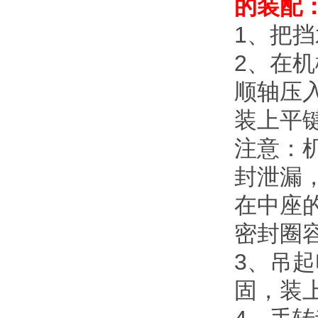
的装配
1
、把挡
2
、在机
顺轴压
装上平
注意：
封泄漏
在中座
密封圈
3
、吊起
固，装