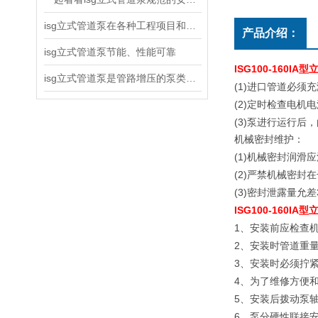
isg立式管道泵在各种工程项目和工地建设中使用
产品介绍：
isg立式管道泵节能、性能可靠
ISG100-160IA
isg立式管道泵是管路增压的泵类产品
(1)
进口管道必须充
(2)
定时检查电机电
(3)
泵进行运行后，
机械密封维护：
(1)
机械密封润滑应
(2)
严禁机械密封在
(3)
密封泄露量允差
ISG100-160IA
1
、安装前应检查
2
、安装时管道重
3
、安装时必须拧
4
、为了维修方便
5
、安装后拨动泵
6
、泵分硬性联接