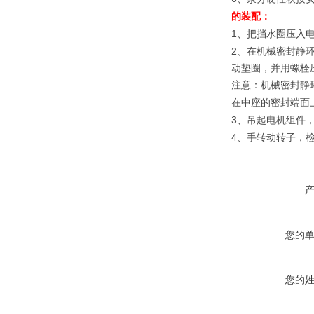
的装配：
1
、把挡水圈压入
2
、在机械密封静
动垫圈，并用螺栓
注意：机械密封静
在中座的密封端面
3
、吊起电机组件
4
、手转动转子，
您的
您的