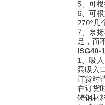
5
、可根
6
、可根
270
°几
7
、泵扬
足，而
ISG4
1
、吸入
泵吸入
订货时
在订货
铸钢材