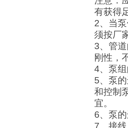
注意：
有获得
2
、当泵
须按厂
3
、管道
刚性，
4
、泵组
5
、泵的
和控制
宜。
6
、泵的
7
、接线