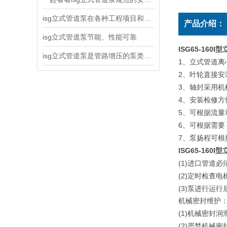
isg立式管道泵在各种工程项目和工地建设中使用
产品介绍：
isg立式管道泵节能、性能可靠
ISG65-16
isg立式管道泵是管路增压的泵类产品
1
、立式管道离
2
、叶轮直接安
3
、轴封采用机
4
、安装检修方
5
、可根据流量
6
、可根据需要
7
、泵扬程可根
ISG65-16
(1)
进口管道必
(2)
定时检查电
(3)
泵进行运行
机械密封维护
(1)
机械密封润
(2)
严禁机械密