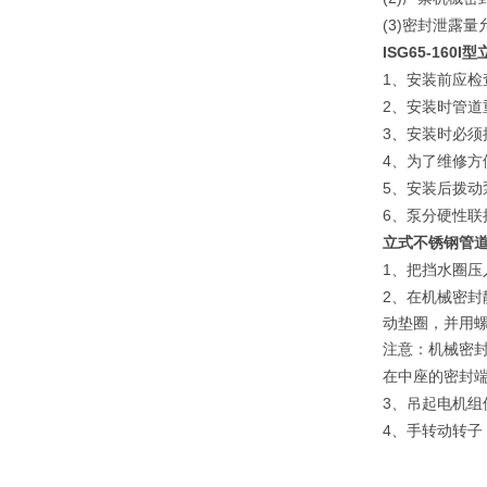
(3)
密封泄露量
ISG65-160I
型
1
、安装前应检
2
、安装时管道
3
、安装时必须
4
、为了维修方
5
、安装后拨动
6
、泵分硬性联
立式不锈钢管
1
、把挡水圈压
2
、在机械密封
动垫圈，并用
注意：机械密
在中座的密封
3
、吊起电机组
4
、手转动转子