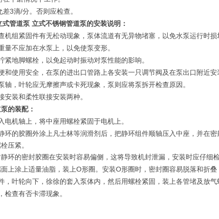
3
/
允差
滴
分。否则应检查。
立式管道泵 立式不锈钢管道泵
的安装说明：
查机组紧固件有无松动现象，泵体流道有无异物堵塞，以免水泵运行时损
重量不应加在水泵上，以免使泵变形。
拧紧地脚螺栓，以免起动时振动对泵性能的影响。
便和使用安全，在泵的进出口管路上各安装一只调节阀及在泵出口附近安
泵轴，叶轮应无摩擦声或卡死现象，泵则应将泵拆开检查原因。
接安装和柔性联接安装两种。
道泵
的装配：
入电机轴上，将中座用螺栓紧固于电机上。
静环的胶圈外涂上凡士林等润滑剂后，把静环组件顺轴压入中座，并在密
螺栓压紧。
封静环的密封胶圈在安装时容易偏侧，这将导致机封泄漏，安装时应仔细
O
O
端面上涂上适量油脂，装上
形圈。安装
形圈时，密封圈容易脱落和折叠
件，叶轮向下，徐徐的套入泵体内，然后用螺栓紧固，装上各管堵及放气
，检查有否卡滞现象。