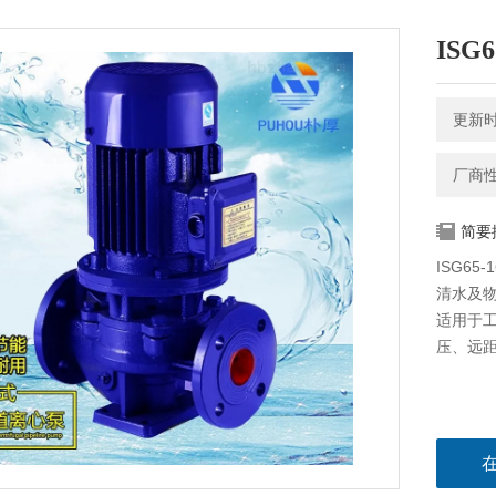
ISG
更新时间
厂商
简要
ISG6
清水及
适用于
压、远