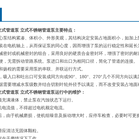
0I型立式管道泵 立式不锈钢管道泵
主要特点：
心泵结构紧凑、体积小、外形美观，其结构决定安装占地面积小，如加上
装在电机轴上，从而保证泵的同心度，因而增强了泵的运行稳定性和延长
械密封或机械密封的组合，采用良好的硬质合金密封环，增强了密封的耐
便，无需拆动管路系统。泵进口和出口为相同口径，简化了管道的连接。
和扬程的需要采用泵的串联、并联运行方式。
90
180
270
，吸入口和吐出口可安装成同方向或
°、
°、
°几个不同方向以满
据需要增减水泵级数并结合切割叶轮外径予以满足，而不改变安装占地面
0I型立式管道泵 立式不锈钢管道泵
运行中的维护：
须充满液体，禁止泵在汽蚀状态下运行。
机电流值，不得超过电机额定电流。
后，由于机械磨损，使机组噪音及振动增大时，应停车检查，必要时可更
：
滑应清洁无固体颗粒。
封在干磨情况下工作。