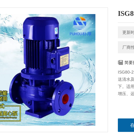
ISG
更新时间
厂商
简要
ISG8
送清水
下。适
增压、