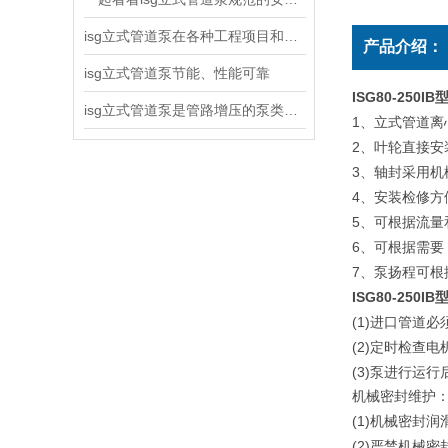
isg立式管道泵在各种工程项目和工地建设中使用
产品介绍：
isg立式管道泵节能、性能可靠
ISG80-25
isg立式管道泵是管路增压的泵类产品
1
、立式管道离
2
、叶轮直接安
3
、轴封采用机
4
、安装检修方
5
、可根据流量
6
、可根据需要
7
、泵扬程可根
ISG80-25
(1)
进口管道必
(2)
定时检查电
(3)
泵进行运行
机械密封维护
(1)
机械密封润
(2)
严禁机械密