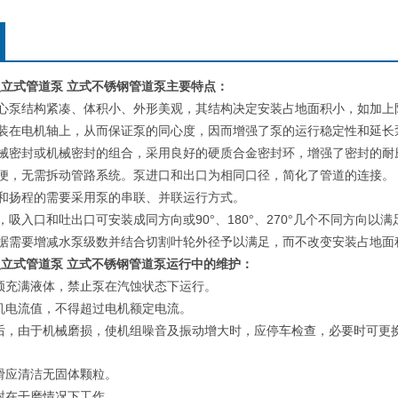
0IB型立式管道泵 立式不锈钢管道泵
主要特点：
心泵结构紧凑、体积小、外形美观，其结构决定安装占地面积小，如加上
装在电机轴上，从而保证泵的同心度，因而增强了泵的运行稳定性和延长
械密封或机械密封的组合，采用良好的硬质合金密封环，增强了密封的耐
便，无需拆动管路系统。泵进口和出口为相同口径，简化了管道的连接。
和扬程的需要采用泵的串联、并联运行方式。
90
180
270
，吸入口和吐出口可安装成同方向或
°、
°、
°几个不同方向以满
据需要增减水泵级数并结合切割叶轮外径予以满足，而不改变安装占地面
0IB型立式管道泵 立式不锈钢管道泵
运行中的维护：
须充满液体，禁止泵在汽蚀状态下运行。
机电流值，不得超过电机额定电流。
后，由于机械磨损，使机组噪音及振动增大时，应停车检查，必要时可更
：
滑应清洁无固体颗粒。
封在干磨情况下工作。