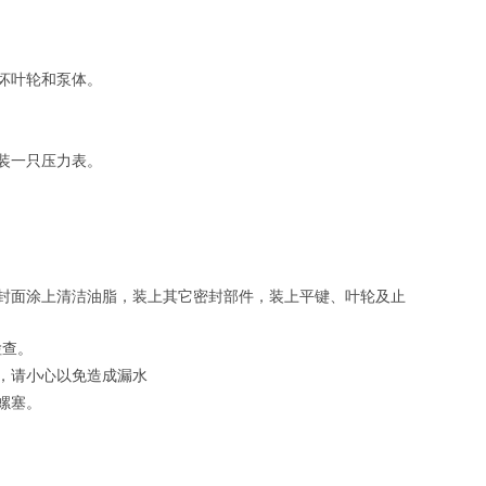
坏叶轮和泵体。
装一只压力表。
封面涂上清洁油脂，装上其它密封部件，装上平键、叶轮及止
检查。
，请小心以免造成漏水
螺塞。