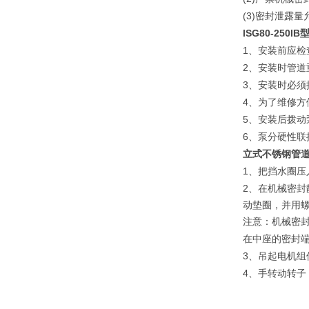
(3)
密封泄露量
ISG80-250IB
1
、安装前应检
2
、安装时管道
3
、安装时必须
4
、为了维修方
5
、安装后拨动
6
、泵分硬性联
立式不锈钢管
1
、把挡水圈压
2
、在机械密封
动垫圈，并用
注意：机械密
在中座的密封
3
、吊起电机组
4
、手转动转子