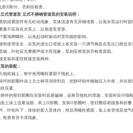
3
/
允差
滴
分。否则应检查。
型立式管道泵 立式不锈钢管道泵
的安装说明：
查机组紧固件有无松动现象，泵体流道有无异物堵塞，以免水泵运行时损
重量不应加在水泵上，以免使泵变形。
拧紧地脚螺栓，以免起动时振动对泵性能的影响。
便和使用安全，在泵的进出口管路上各安装一只调节阀及在泵出口附近安
泵轴，叶轮应无摩擦声或卡死现象，泵则应将泵拆开检查原因。
接安装和柔性联接安装两种。
道泵
的装配：
入电机轴上，将中座用螺栓紧固于电机上。
静环的胶圈外涂上凡士林等润滑剂后，把静环组件顺轴压入中座，并在密
螺栓压紧。
封静环的密封胶圈在安装时容易偏侧，这将导致机封泄漏，安装时应仔细
O
O
端面上涂上适量油脂，装上
形圈。安装
形圈时，密封圈容易脱落和折叠
件，叶轮向下，徐徐的套入泵体内，然后用螺栓紧固，装上各管堵及放气
，检查有否卡滞现象。