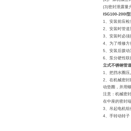
(3)
密封泄露量
ISG100-200I
型
1
、安装前应检
2
、安装时管道
3
、安装时必须
4
、为了维修方
5
、安装后拨动
6
、泵分硬性联
立式不锈钢管
1
、把挡水圈压
2
、在机械密封
动垫圈，并用
注意：机械密
在中座的密封
3
、吊起电机组
4
、手转动转子