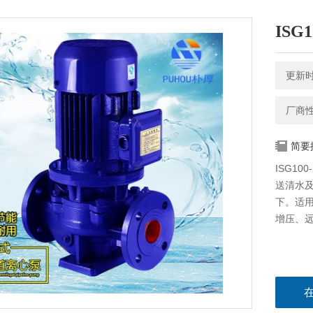
ISG
更新时间
厂商
简要
ISG1
送清水
下。适
增压、