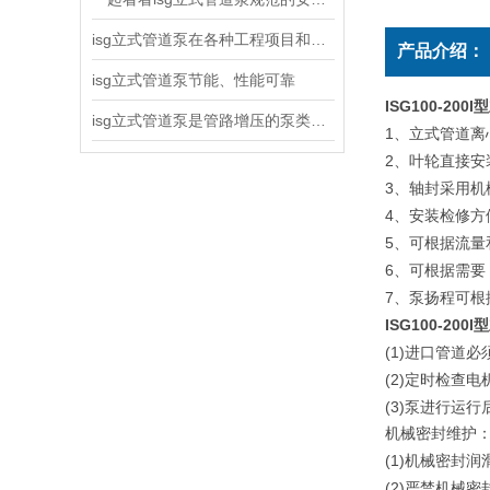
isg立式管道泵在各种工程项目和工地建设中使用
产品介绍：
isg立式管道泵节能、性能可靠
ISG100-2
isg立式管道泵是管路增压的泵类产品
1
、立式管道离
2
、叶轮直接安
3
、轴封采用机
4
、安装检修方
5
、可根据流量
6
、可根据需要
7
、泵扬程可根
ISG100-2
(1)
进口管道必
(2)
定时检查电
(3)
泵进行运行
机械密封维护
(1)
机械密封润
(2)
严禁机械密