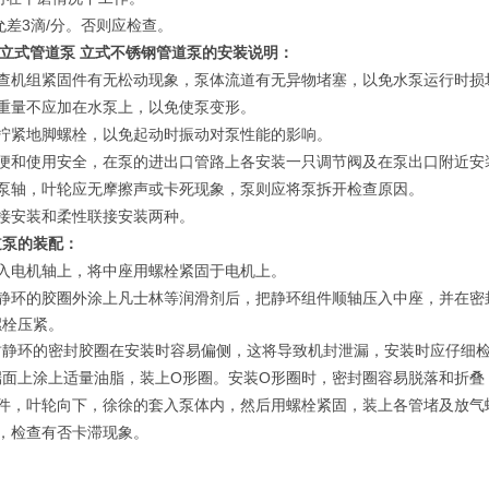
3
/
允差
滴
分。否则应检查。
立式管道泵 立式不锈钢管道泵
的安装说明：
查机组紧固件有无松动现象，泵体流道有无异物堵塞，以免水泵运行时损
重量不应加在水泵上，以免使泵变形。
拧紧地脚螺栓，以免起动时振动对泵性能的影响。
便和使用安全，在泵的进出口管路上各安装一只调节阀及在泵出口附近安
泵轴，叶轮应无摩擦声或卡死现象，泵则应将泵拆开检查原因。
接安装和柔性联接安装两种。
道泵
的装配：
入电机轴上，将中座用螺栓紧固于电机上。
静环的胶圈外涂上凡士林等润滑剂后，把静环组件顺轴压入中座，并在密
螺栓压紧。
封静环的密封胶圈在安装时容易偏侧，这将导致机封泄漏，安装时应仔细
O
O
端面上涂上适量油脂，装上
形圈。安装
形圈时，密封圈容易脱落和折叠
件，叶轮向下，徐徐的套入泵体内，然后用螺栓紧固，装上各管堵及放气
，检查有否卡滞现象。