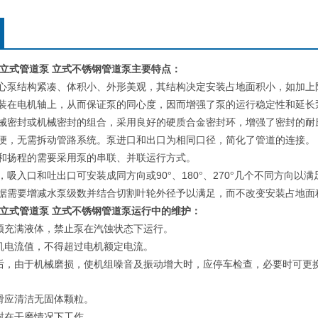
00I型立式管道泵 立式不锈钢管道泵
主要特点：
心泵结构紧凑、体积小、外形美观，其结构决定安装占地面积小，如加上
装在电机轴上，从而保证泵的同心度，因而增强了泵的运行稳定性和延长
械密封或机械密封的组合，采用良好的硬质合金密封环，增强了密封的耐
便，无需拆动管路系统。泵进口和出口为相同口径，简化了管道的连接。
和扬程的需要采用泵的串联、并联运行方式。
90
180
270
，吸入口和吐出口可安装成同方向或
°、
°、
°几个不同方向以满
据需要增减水泵级数并结合切割叶轮外径予以满足，而不改变安装占地面
00I型立式管道泵 立式不锈钢管道泵
运行中的维护：
须充满液体，禁止泵在汽蚀状态下运行。
机电流值，不得超过电机额定电流。
后，由于机械磨损，使机组噪音及振动增大时，应停车检查，必要时可更
：
滑应清洁无固体颗粒。
封在干磨情况下工作。