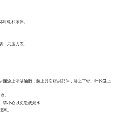
坏叶轮和泵体。
装一只压力表。
封面涂上清洁油脂，装上其它密封部件，装上平键、叶轮及止
检查。
，请小心以免造成漏水
螺塞。