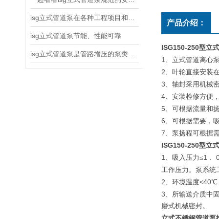
isg立式管道泵在各种工程项目和工地建设中使用
产品介绍：
isg立式管道泵节能、性能可靠
ISG150-250
isg立式管道泵是管路增压的泵类产品
1
、立式管道离心
2
、叶轮直接安装
3
、轴封采用机械
4
、安装检修方便
5
、可根据流量和
6
、可根据需要，
7
、泵扬程可根据
ISG150-250
1
1
、吸入压力≤
．
工作压力。泵系统
2
<40
、环境温度
℃
3
、所输送介质中
磨式机械密封。
立式不锈钢管道泵