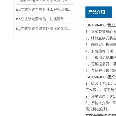
isg立式管道泵在各种工程项目和工地建设中使用
产品介绍：
isg立式管道泵节能、性能可靠
ISG150-400
isg立式管道泵是管路增压的泵类产品
1
、立式管道离心
2
、叶轮直接安装
3
、轴封采用机械
4
、安装检修方便
5
、可根据流量和
6
、可根据需要，
7
、泵扬程可根据
ISG150-400
1
1
、吸入压力≤
．
工作压力。泵系统
2
<40
、环境温度
℃
3
、所输送介质中
磨式机械密封。
立式不锈钢管道泵