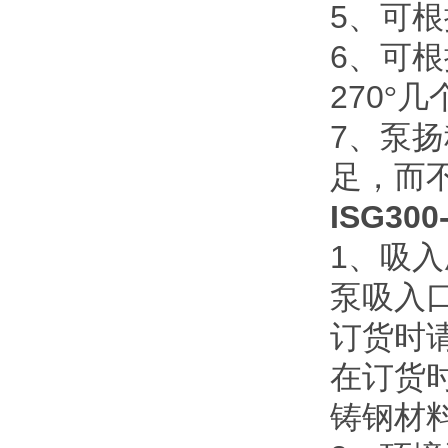
5
、可根
6
、可根
270
°几
7
、泵扬
足，而
ISG3
1
、吸入
泵吸入
订货时
在订货
铸钢材