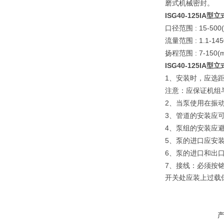
磨式机械密封。
ISG40-125IA
型立
: 15-500
口径范围
: 1.1-14
流量范围
: 7-150(
扬程范围
ISG40-125IA
型立
1
、安装时，应选距
注意：应保证机组
2
、当泵使用在振
3
、管道的安装应
4
、泵组的安装应
5
、泵的进口应安
6
、泵的进口和出
7
、接线：必须按
开关处应装上过载