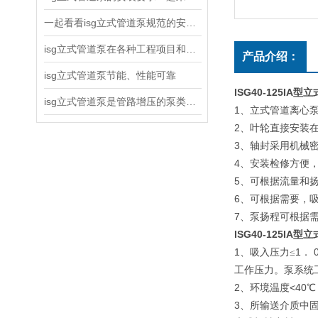
一起看看isg立式管道泵规范的安装说明
isg立式管道泵在各种工程项目和工地建设中使用
产品介绍：
isg立式管道泵节能、性能可靠
ISG40-125I
isg立式管道泵是管路增压的泵类产品
1
、立式管道离心
2
、叶轮直接安装
3
、轴封采用机械
4
、安装检修方便
5
、可根据流量和
6
、可根据需要，
7
、泵扬程可根据
ISG40-125IA
型立
1
1
、吸入压力≤
．
工作压力。泵系统
2
<40
、环境温度
℃
3
、所输送介质中