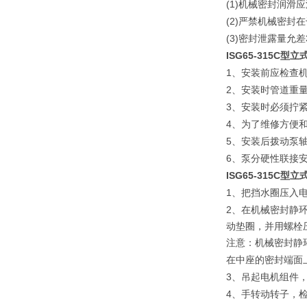
(1)
机械密封润滑应
(2)
严禁机械密封在
(3)
密封泄露量允差
ISG65-315C
1
、安装前应检查
2
、安装时管道重
3
、安装时必须拧
4
、为了维修方便
5
、安装后拨动泵
6
、泵分硬性联接
ISG65-315C
型立
1
、把挡水圈压入
2
、在机械密封静
动垫圈，并用螺栓
注意：机械密封静
在中座的密封端面
3
、吊起电机组件
4
、手转动转子，