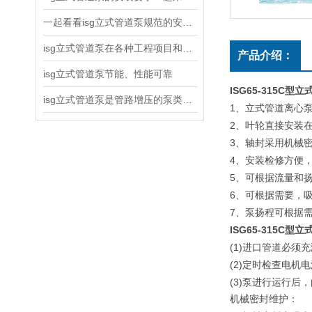
一起看看isg立式管道泵规范的安装说明
isg立式管道泵在各种工程项目和工地建设中使用
产品介绍：
isg立式管道泵节能、性能可靠
ISG65-315C
isg立式管道泵是管路增压的泵类产品
1
、立式管道离心
2
、叶轮直接安装
3
、轴封采用机械
4
、安装检修方便
5
、可根据流量和
6
、可根据需要，
7
、泵扬程可根据
ISG65-315C
型立
(1)
进口管道必须充
(2)
定时检查电机电
(3)
泵进行运行后，
机械密封维护：