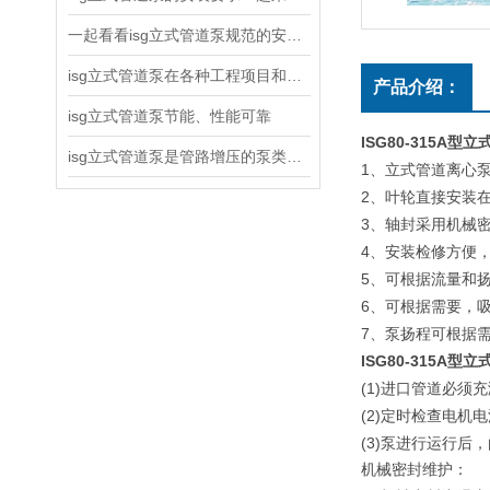
一起看看isg立式管道泵规范的安装说明
isg立式管道泵在各种工程项目和工地建设中使用
产品介绍：
isg立式管道泵节能、性能可靠
ISG80-315A
isg立式管道泵是管路增压的泵类产品
1
、立式管道离心
2
、叶轮直接安装
3
、轴封采用机械
4
、安装检修方便
5
、可根据流量和
6
、可根据需要，
7
、泵扬程可根据
ISG80-315A
型立
(1)
进口管道必须充
(2)
定时检查电机电
(3)
泵进行运行后，
机械密封维护：