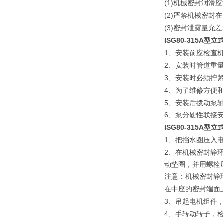
(1)
机械密封润滑应
(2)
严禁机械密封在
(3)
密封泄露量允差
ISG80-315A
1
、安装前应检查
2
、安装时管道重
3
、安装时必须拧
4
、为了维修方便
5
、安装后拨动泵
6
、泵分硬性联接
ISG80-315A
型立
1
、把挡水圈压入
2
、在机械密封静
动垫圈，并用螺栓
注意：机械密封静
在中座的密封端面
3
、吊起电机组件
4
、手转动转子，