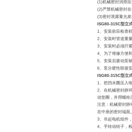
(1)
机械密封润滑应
(2)
严禁机械密封在
(3)
密封泄露量允差
ISG80-315C
1
、安装前应检查
2
、安装时管道重
3
、安装时必须拧
4
、为了维修方便
5
、安装后拨动泵
6
、泵分硬性联接
ISG80-315C
型立
1
、把挡水圈压入
2
、在机械密封静
动垫圈，并用螺栓
注意：机械密封静
在中座的密封端面
3
、吊起电机组件
4
、手转动转子，