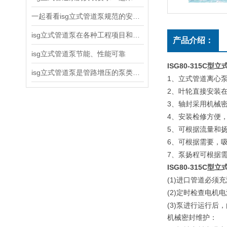
一起看看isg立式管道泵规范的安装说明
isg立式管道泵在各种工程项目和工地建设中使用
产品介绍：
isg立式管道泵节能、性能可靠
ISG80-315C
isg立式管道泵是管路增压的泵类产品
1
、立式管道离心
2
、叶轮直接安装
3
、轴封采用机械
4
、安装检修方便
5
、可根据流量和
6
、可根据需要，
7
、泵扬程可根据
ISG80-315C
型立
(1)
进口管道必须充
(2)
定时检查电机电
(3)
泵进行运行后，
机械密封维护：