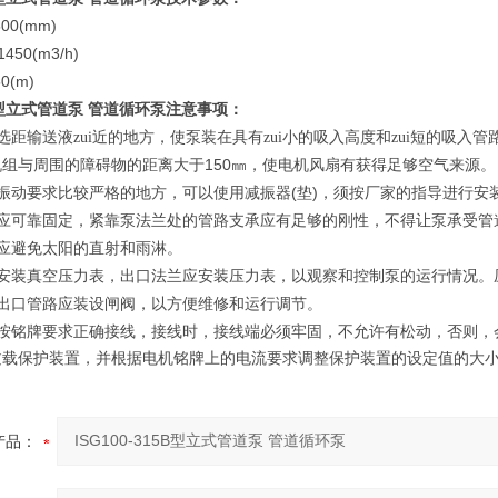
500(mm)
-1450(m3/h)
50(m)
型立式管道泵 管道循环泵
注意事项：
距输送液zui近的地方，使泵装在具有zui小的吸入高度和zui短的吸入管
150
机组与周围的障碍物的距离大于
㎜，使电机风扇有获得足够空气来源。
(
)
振动要求比较严格的地方，可以使用减振器
垫
，须按厂家的指导进行安
应可靠固定，紧靠泵法兰处的管路支承应有足够的刚性，不得让泵承受管
应避免太阳的直射和雨淋。
安装真空压力表，出口法兰应安装压力表，以观察和控制泵的运行情况。
出口管路应装设闸阀，以方便维修和运行调节。
按铭牌要求正确接线，接线时，接线端必须牢固，不允许有松动，否则，
过载保护装置，并根据电机铭牌上的电流要求调整保护装置的设定值的大
产品：