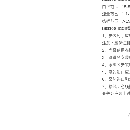
: 15-
口径范围
: 1.1
流量范围
: 7-1
扬程范围
ISG100-315B
1
、安装时，应选
注意：应保证
2
、当泵使用在
3
、管道的安装
4
、泵组的安装
5
、泵的进口应
6
、泵的进口和
7
、接线：必须
开关处应装上