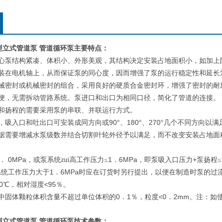
5B型立式管道泵 管道循环泵
主要特点：
心泵结构紧凑、体积小、外形美观，其结构决定安装占地面积小，如加上
装在电机轴上，从而保证泵的同心度，因而增强了泵的运行稳定性和延长
械密封或机械密封的组合，采用良好的硬质合金密封环，增强了密封的耐
便，无需拆动管路系统。泵进口和出口为相同口径，简化了管道的连接。
和扬程的需要采用泵的串联、并联运行方式。
90
180
270
，吸入口和吐出口可安装成同方向或
°、
°、
°几个不同方向以满
据需要增减水泵级数并结合切割叶轮外径予以满足，而不改变安装占地面
0MPa
1
6MPa
+
．
，或泵系统zui高工作压力≤
．
，即泵吸入口压力
泵扬程≤
1
6MPa
系统工作压力大于
．
时应在订货时另行提出，以便在制造时泵的过
0
<95
℃，相对湿度
％。
0
1
<0
2mm
中固体颗粒体积含量不超过单位体积的
．
％，粒度
．
。注：如
。
型立式管道泵 管道循环泵
技术参数：