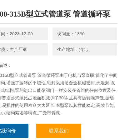
100-315B型立式管道泵 管道循环泵
：2023-12-09
访问量：1350
性质：生产厂家
生产地址：河北
描述：
00-315B型立式管道泵 管道循环泵由于电机与泵直联,简化了中间
构,增强了运转的平稳性,轴封采用硬合金机械密封,无泄漏.泵
道式结构,泵的进出口能像阀门一样安装在管路的任何位置及任
与普通卧式泵比占地面积减少了30%,且具有运转噪声低,振动
.易损件的使用寿命大大延长.本型泵以其性能稳定,高效节能,
小,结构紧凑等特点,广受市青睐.
在线询价
联系我们