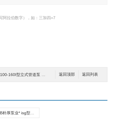
写阿拉伯数字），如：三加四=7
100-160I型立式管道泵 管道循环泵
返回顶部
返回列表
isg50-160B朴厚泵业* isg型立式管道泵