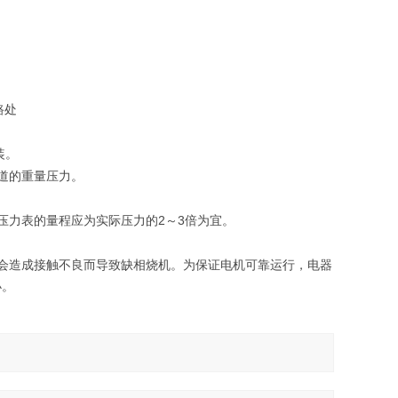
路处
装。
道的重量压力。
2
3
压力表的量程应为实际压力的
～
倍为宜。
会造成接触不良而导致缺相烧机。为保证电机可靠运行，电器
小。