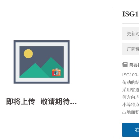
ISG
更新时间
厂商
简要
ISG1
传动的结
采用管
何方向,
小等特点
占地面积