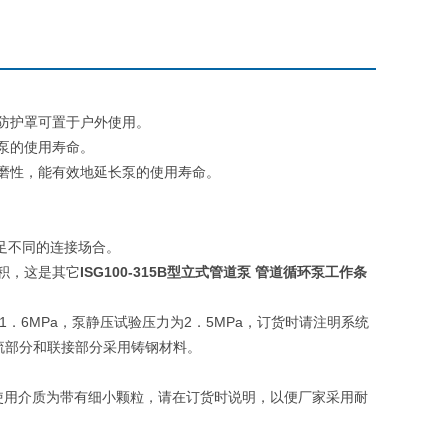
防护罩可置于户外使用。
泵的使用寿命。
磨性，能有效地延长泵的使用寿命。
足不同的连接场合。
ISG100-315B
型立式管道泵 管道循环泵
积，这是其它
工作条
1
6MPa
2
5MPa
．
，泵静压试验压力为
．
，订货时请注明系统
流部分和联接部分采用铸钢材料。
使用介质为带有细小颗粒，请在订货时说明，以便厂家采用耐