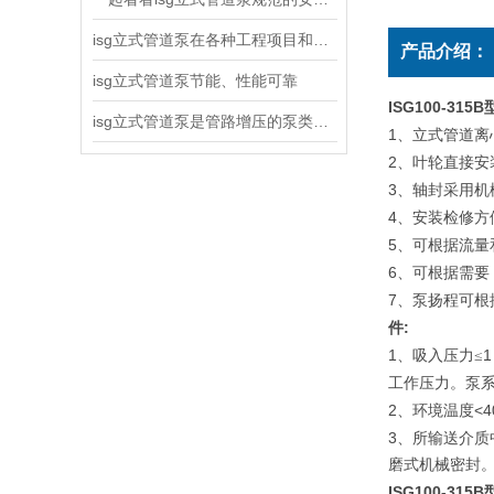
isg立式管道泵在各种工程项目和工地建设中使用
产品介绍：
isg立式管道泵节能、性能可靠
ISG100-31
isg立式管道泵是管路增压的泵类产品
1
、立式管道离
2
、叶轮直接安
3
、轴封采用机
4
、安装检修方
5
、可根据流量
6
、可根据需要
7
、泵扬程可根
:
件
1
1
、吸入压力≤
工作压力。泵
2
<4
、环境温度
3
、所输送介质
磨式机械密封
ISG100-315B