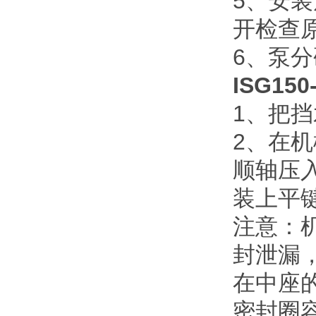
5
、安装
开检查
6
、泵分
ISG150
1
、把挡
2
、在机
顺轴压
装上平
注意：
封泄漏
在中座
密封圈