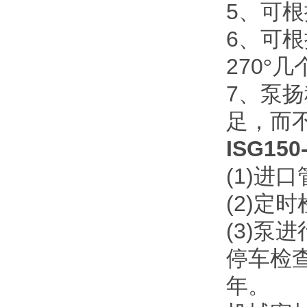
5
、可根
6
、可根
270
°几
7
、泵扬
足，而
ISG150
(1)
进口
(2)
定时
(3)
泵进
停车检
年。