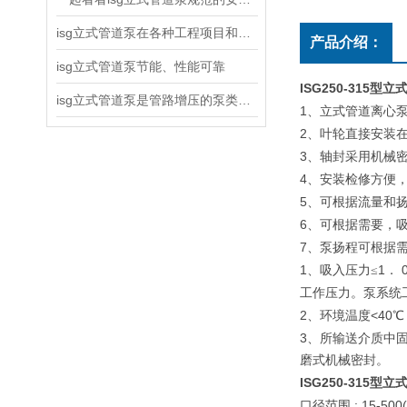
isg立式管道泵在各种工程项目和工地建设中使用
产品介绍：
isg立式管道泵节能、性能可靠
ISG250-315型
isg立式管道泵是管路增压的泵类产品
1
、立式管道离心
2
、叶轮直接安装
3
、轴封采用机械
4
、安装检修方便
5
、可根据流量和
6
、可根据需要，
7
、泵扬程可根据
1
1
、吸入压力≤
．
工作压力。泵系统
2
<40
、环境温度
℃
3
、所输送介质中
磨式机械密封。
ISG250-315
型立式
: 15-500
口径范围