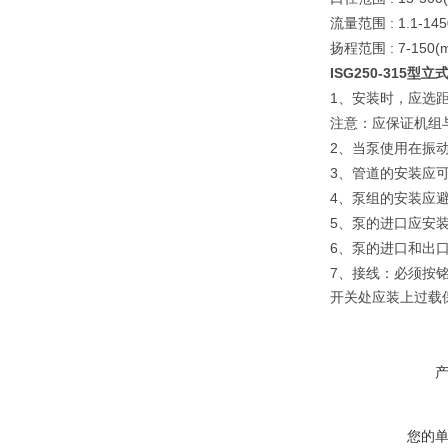
: 1.1-14
流量范围
: 7-150(
扬程范围
ISG250-315
型立式
1
、安装时，应选距
注意：应保证机组
2
、当泵使用在振
3
、管道的安装应
4
、泵组的安装应
5
、泵的进口应安
6
、泵的进口和出
7
、接线：必须按
开关处应装上过载
您的