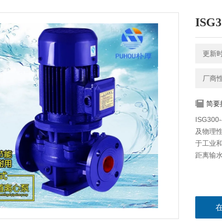
ISG
更新时间
厂商
简要
ISG3
及物理
于工业
距离输