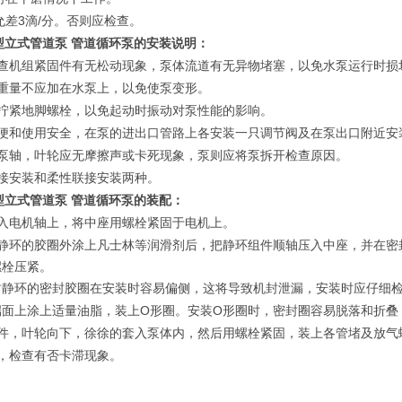
3
/
允差
滴
分。否则应检查。
0A型立式管道泵 管道循环泵
的安装说明：
查机组紧固件有无松动现象，泵体流道有无异物堵塞，以免水泵运行时损
重量不应加在水泵上，以免使泵变形。
拧紧地脚螺栓，以免起动时振动对泵性能的影响。
便和使用安全，在泵的进出口管路上各安装一只调节阀及在泵出口附近安
泵轴，叶轮应无摩擦声或卡死现象，泵则应将泵拆开检查原因。
接安装和柔性联接安装两种。
型立式管道泵 管道循环泵
的装配：
入电机轴上，将中座用螺栓紧固于电机上。
静环的胶圈外涂上凡士林等润滑剂后，把静环组件顺轴压入中座，并在密
螺栓压紧。
封静环的密封胶圈在安装时容易偏侧，这将导致机封泄漏，安装时应仔细
O
O
端面上涂上适量油脂，装上
形圈。安装
形圈时，密封圈容易脱落和折叠
件，叶轮向下，徐徐的套入泵体内，然后用螺栓紧固，装上各管堵及放气
，检查有否卡滞现象。