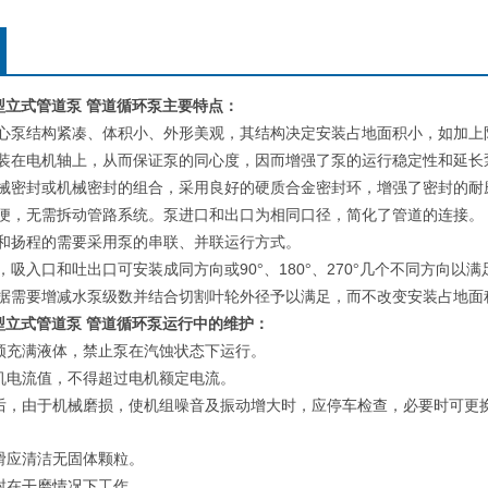
0A型立式管道泵 管道循环泵
主要特点：
心泵结构紧凑、体积小、外形美观，其结构决定安装占地面积小，如加上
装在电机轴上，从而保证泵的同心度，因而增强了泵的运行稳定性和延长
械密封或机械密封的组合，采用良好的硬质合金密封环，增强了密封的耐
便，无需拆动管路系统。泵进口和出口为相同口径，简化了管道的连接。
和扬程的需要采用泵的串联、并联运行方式。
90
180
270
，吸入口和吐出口可安装成同方向或
°、
°、
°几个不同方向以满
据需要增减水泵级数并结合切割叶轮外径予以满足，而不改变安装占地面
型立式管道泵 管道循环泵
运行中的维护：
须充满液体，禁止泵在汽蚀状态下运行。
机电流值，不得超过电机额定电流。
后，由于机械磨损，使机组噪音及振动增大时，应停车检查，必要时可更
：
滑应清洁无固体颗粒。
封在干磨情况下工作。