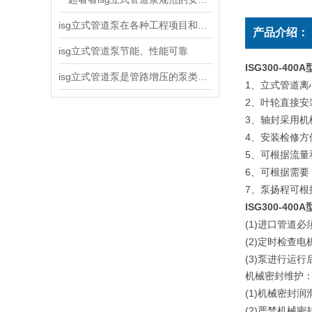
isg立式管道泵在各种工程项目和工地建设中使用
产品介绍：
isg立式管道泵节能、性能可靠
ISG300-40
isg立式管道泵是管路增压的泵类产品
1
、立式管道离
2
、叶轮直接安
3
、轴封采用机
4
、安装检修方
5
、可根据流量
6
、可根据需要
7
、泵扬程可根
ISG300-400A
(1)
进口管道必
(2)
定时检查电
(3)
泵进行运行
机械密封维护
(1)
机械密封润
(2)
严禁机械密