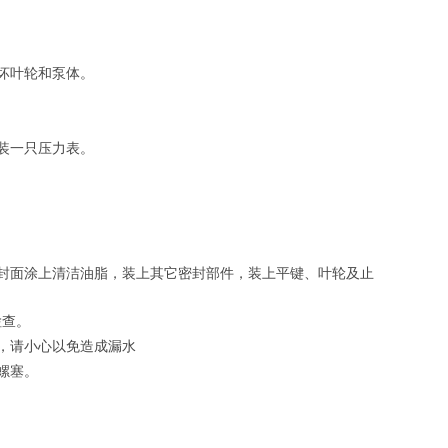
坏叶轮和泵体。
装一只压力表。
封面涂上清洁油脂，装上其它密封部件，装上平键、叶轮及止
检查。
，请小心以免造成漏水
螺塞。