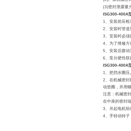
(3)
密封泄露量
ISG300-40
1
、安装前应检
2
、安装时管道
3
、安装时必须
4
、为了维修方
5
、安装后拨动
6
、泵分硬性联
ISG300-400A
1
、把挡水圈压
2
、在机械密封
动垫圈，并用
注意：机械密
在中座的密封
3
、吊起电机组
4
、手转动转子