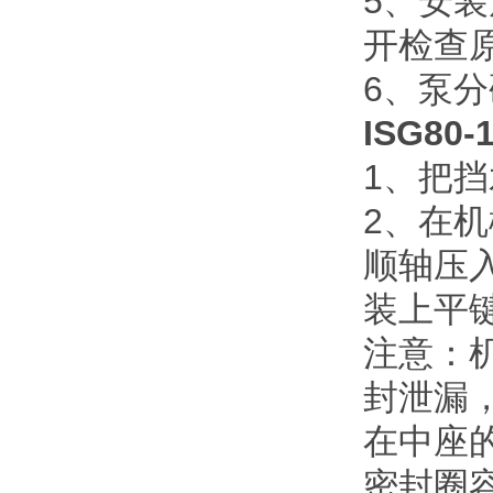
5
、安装
开检查
6
、泵分
ISG80-
1
、把挡
2
、在机
顺轴压
装上平
注意：
封泄漏
在中座
密封圈