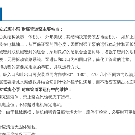
0B型立式离心泵 耐腐管道泵
主要特点：
心泵结构紧凑、体积小、外形美观，其结构决定安装占地面积小，如加上
装在电机轴上，从而保证泵的同心度，因而增强了泵的运行稳定性和延长
械密封或机械密封的组合，采用良好的硬质合金密封环，增强了密封的耐
便，无需拆动管路系统。泵进口和出口为相同口径，简化了管道的连接。
和扬程的需要采用泵的串联、并联运行方式。
90
180
270
，吸入口和吐出口可安装成同方向或
°、
°、
°几个不同方向以满
据需要增减水泵级数并结合切割叶轮外径予以满足，而不改变安装占地面
立式离心泵 耐腐管道泵
运行中的维护：
须充满液体，禁止泵在汽蚀状态下运行。
机电流值，不得超过电机额定电流。
后，由于机械磨损，使机组噪音及振动增大时，应停车检查，必要时可更
：
滑应清洁无固体颗粒。
封在干磨情况下工作。