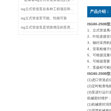
isg立式管道泵在各种工程项目和工地建设中使用
产品介绍：
isg立式管道泵节能、性能可靠
ISG80-25
isg立式管道泵是管路增压的泵类产品
1
、立式管道离
2
、叶轮直接安
3
、轴封采用机
4
、安装检修方
5
、可根据流量
6
、可根据需要
7
、泵扬程可根
ISG80-250B
型
(1)
进口管道必
(2)
定时检查电
(3)
泵进行运行
机械密封维护
(1)
机械密封润
(2)
严禁机械密