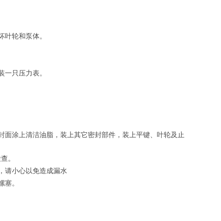
坏叶轮和泵体。
装一只压力表。
封面涂上清洁油脂，装上其它密封部件，装上平键、叶轮及止
检查。
，请小心以免造成漏水
螺塞。