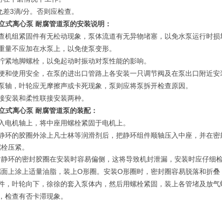
3
/
允差
滴
分。否则应检查。
0B型立式离心泵 耐腐管道泵
的安装说明：
查机组紧固件有无松动现象，泵体流道有无异物堵塞，以免水泵运行时损
重量不应加在水泵上，以免使泵变形。
拧紧地脚螺栓，以免起动时振动对泵性能的影响。
便和使用安全，在泵的进出口管路上各安装一只调节阀及在泵出口附近安
泵轴，叶轮应无摩擦声或卡死现象，泵则应将泵拆开检查原因。
接安装和柔性联接安装两种。
立式离心泵 耐腐管道泵
的装配：
入电机轴上，将中座用螺栓紧固于电机上。
静环的胶圈外涂上凡士林等润滑剂后，把静环组件顺轴压入中座，并在密
螺栓压紧。
封静环的密封胶圈在安装时容易偏侧，这将导致机封泄漏，安装时应仔细
O
O
端面上涂上适量油脂，装上
形圈。安装
形圈时，密封圈容易脱落和折叠
件，叶轮向下，徐徐的套入泵体内，然后用螺栓紧固，装上各管堵及放气
，检查有否卡滞现象。