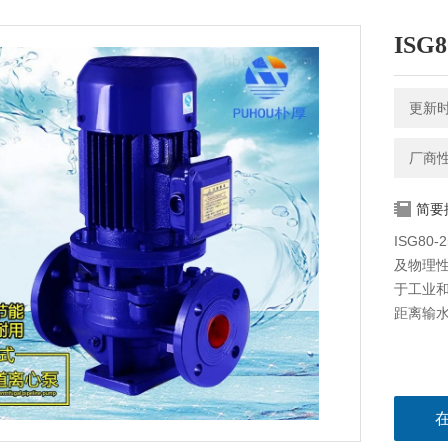
ISG
更新时间
厂商
简要
ISG8
及物理
于工业
距离输