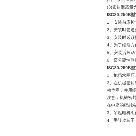
(3)
密封泄露量
ISG80-25
1
、安装前应检
2
、安装时管道
3
、安装时必须
4
、为了维修方
5
、安装后拨动
6
、泵分硬性联
ISG80-250B
型
1
、把挡水圈压
2
、在机械密封
动垫圈，并用
注意：机械密
在中座的密封
3
、吊起电机组
4
、手转动转子