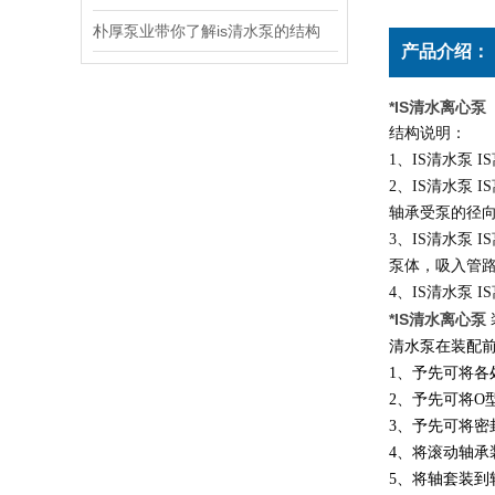
朴厚泵业带你了解is清水泵的结构
产品介绍：
*IS清水离心泵
结构说明：
1
、
IS
清水泵
IS
2
、
IS
清水泵
IS
轴承受泵的径
3
、
IS
清水泵
IS
泵体，吸入管
4
、
IS
清水泵
IS
*IS清水离心泵
清水泵在装配
1、予先可将
2、予先可将O
3、予先可将
4、将滚动轴
5、将轴套装