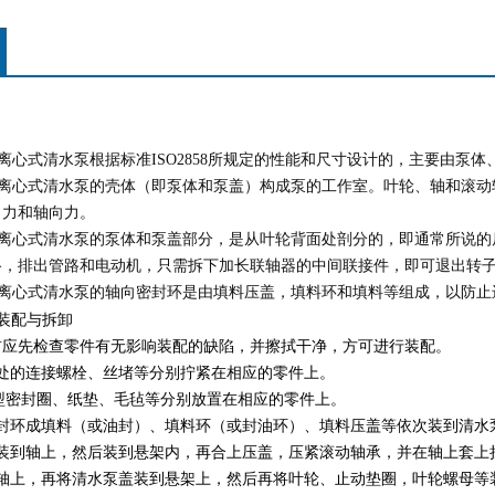
离心式清水泵根据标准
ISO2858
所规定的性能和尺寸设计的，主要由泵体
离心式清水泵的壳体（即泵体和泵盖）构成泵的工作室。叶轮、轴和滚动
向力和轴向力。
离心式清水泵的泵体和泵盖部分，是从叶轮背面处剖分的，即通常所说的
路，排出管路和电动机，只需拆下加长联轴器的中间联接件，即可退出转
离心式清水泵的轴向密封环是由填料压盖，填料环和填料等组成，以防止
装配与拆卸
前应先检查零件有无影响装配的缺陷，并擦拭干净，方可进行装配。
各处的连接螺栓、丝堵等分别拧紧在相应的零件上。
型密封圈、纸垫、毛毡等分别放置在相应的零件上。
密封环成填料（或油封）、填料环（或封油环）、填料压盖等依次装到清水
承装到轴上，然后装到悬架内，再合上压盖，压紧滚动轴承，并在轴上套上
到轴上，再将清水泵盖装到悬架上，然后再将叶轮、止动垫圈，叶轮螺母等