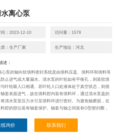
S清水离心泵
：2023-12-10
访问量：1578
性质：生产厂家
生产地址：河北
描述：
水离心泵的轴向软填料密封系统是由填料压盖、填料环和填料等
以防止进气或大量漏水。清水泵的叶轮如有平衡孔，则装软填
腔与叶轮吸入口相通。若叶轮入口处液体处于真空状态，则很
着轴套表面进气，故在填料腔内装有填料环，通过清水泵盖的
，将清水泵室压力水引至填料环进行密封。为避免轴磨损，在
填料腔的部位装有轴套保护。轴套与轴之间装有O型密封圈，
着配合表面进气或漏水。
在线询价
联系我们