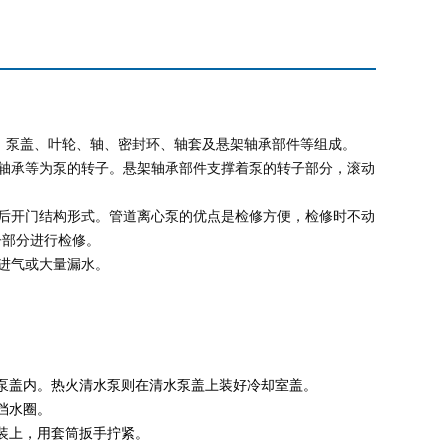
、泵盖、叶轮、轴、密封环、轴套及悬架轴承部件等组成。
轴承等为泵的转子。悬架轴承部件支撑着泵的转子部分，滚动
后开门结构形式。管道离心泵的优点是检修方便，检修时不动
子部分进行检修。
进气或大量漏水。
泵盖内。热火清水泵则在清水泵盖上装好冷却室盖。
挡水圈。
装上，用套筒扳手拧紧。