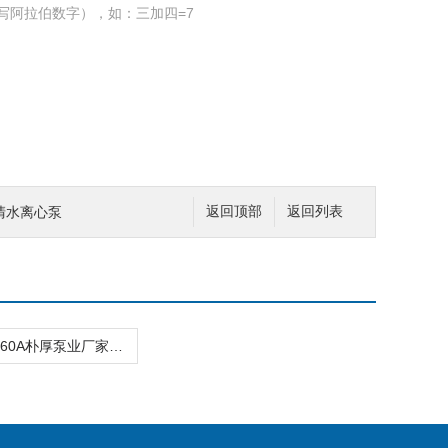
写阿拉伯数字），如：三加四=7
*IS清水离心泵
返回顶部
返回列表
IS50-32-160A朴厚泵业厂家供应is清水泵直销