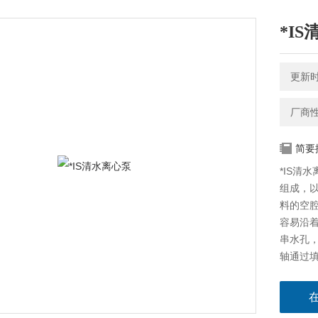
*I
更新时间
厂商
简要
*IS清
组成，
料的空
容易沿
串水孔
轴通过
以防沿