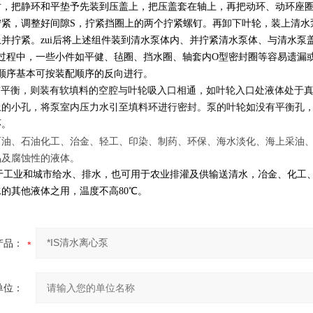
时，把静环和平垫予先装到压盖上，把压盖套在轴上，再把动环、动环座
拧紧，调整好间隙S，拧紧挡圈上的两个拧紧螺钉。再卸下叶轮，装上清水
并拧紧。zui后将上述组件装到清水泵体内、并拧紧清水泵体、与清水泵
配过程中，一些小件如平健、毡圈、挡水圈、轴套内O型密封圈等容易遗漏
顺序基本可按装配顺序的反向进行。
有平衡，则装有软填料的空腔与叶轮吸入口相通，如叶轮入口处液体处于
上的小孔，将泵室内压力水引至填料环进行密封。泵的叶轮如没有平衡孔
环。
石油、石油化工、治金、轻工、印染、制药、环保、海水淡化、海上采油
品及腐蚀性的液体。
于工业和城市给水、排水，也可用于农业排灌及供输送清水，冶金、化工
水的其他液体之用，温度不高
80
℃
。
产品：
单位：