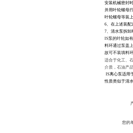
安装机械密封
并用叶轮螺母
叶轮螺母等装上
6、在上述装
7、清水泵拆卸
IS
泵的叶轮如
料环通过泵盖
故可不装填料
适合于化工、
介质，石油产
IS
离心泵适用
性质类似于清
您的