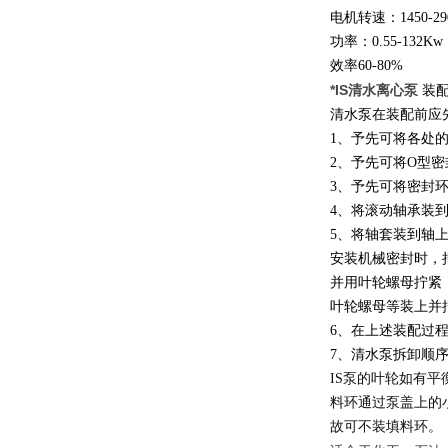
电机转速：1450-290
功率：0.55-132Kw
效率60-80%
*IS清水离心泵
装
清水泵在装配前应
1、予先可将各处
2、予先可将O型
3、予先可将密封
4、将滚动轴承装
5、将轴套装到轴
安装机械密封时，
并用叶轮螺母拧紧
叶轮螺母等装上并
6、在上述装配过
7、清水泵拆卸顺
IS
泵的叶轮如有平
料环通过泵盖上的
故可不装填料环。