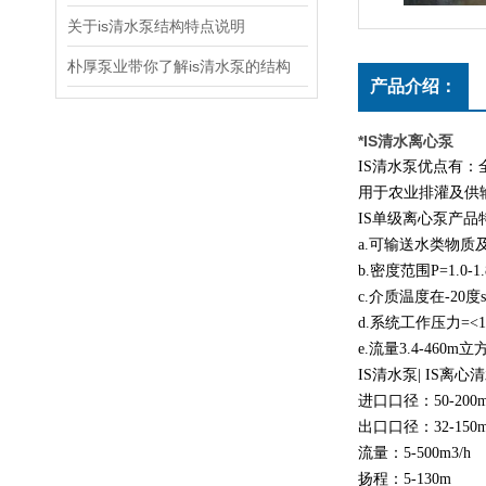
关于is清水泵结构特点说明
朴厚泵业带你了解is清水泵的结构
产品介绍：
*IS清水离心泵
IS清水泵优点有
用于农业排灌及供
IS单级离心泵产品
a.可输送水类物
b.密度范围P=1.0-1
c.介质温度在-20度
d.系统工作压力=<
e.流量3.4-46
IS清水泵| IS离
进口口径：50-200
出口口径：32-150
流量：5-500m3/h
扬程：5-130m