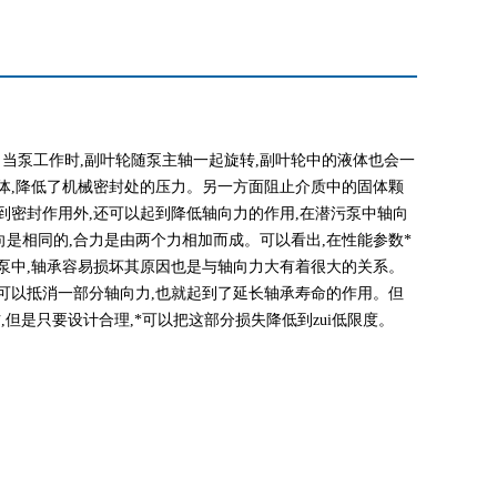
。当泵工作时
,
副叶轮随泵主轴一起旋转
,
副叶轮中的液体也会一
体
,
降低了机械密封处的压力。另一方面阻止介质中的固体颗
到密封作用外
,
还可以起到降低轴向力的作用
,
在潜污泵中轴向
向是相同的
,
合力是由两个力相加而成。可以看出
,
在性能参数*
泵中
,
轴承容易损坏其原因也是与轴向力大有着很大的关系。
可以抵消一部分轴向力
,
也就起到了延长轴承寿命的作用。但
右
,
但是只要设计合理
,
*可以把这部分损失降低到zui低限度。