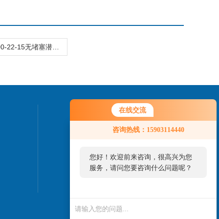
100QW100-22-15无堵塞潜水排污泵厂家价格直销
在线交流
联系我们
咨询热线：15903114440
24小时热线：
13722882123
您好！欢迎前来咨询，很高兴为您
服务，请问您要咨询什么问题呢？