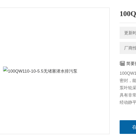
100
更新时间
厂商
简要
100Q
密封，
泵叶轮
具有非
经动静