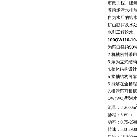
市政工程、建
养殖场污水排
自为水厂的给
矿山勘探及水
水利工程给水
100QW110-
为泵口径约50
2.机械密封采
3.泵为立式结
4.整体结构设
5.接抽结构可
6.能够在全扬
7.排污泵可
QW(WQ)型
流量：8-2600m
扬程：5-60m；
功率：0.75-25
转速：580-2900
口径：25-500