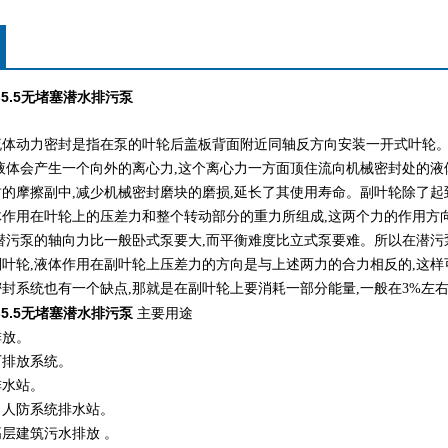
5.5
无堵塞潜水排污泵
流体动力密封是指在泵的叶轮后盖板背面附近同轴反方向安装一开式叶轮
液体会产生一个向外的离心力
,
这个离心力一方面顶住流向机械密封处的液
封的摩擦副中
,
减少机械密封磨块的磨损
,
延长了其使用寿命。副叶轮除了起
体作用在叶轮上的压差力和整个转动部分的重力所组成
,
这两个力的作用方
潜污泵的轴向力比一般卧式泵要大
,
而平衡难度比立式泵要难。所以在潜污
副叶轮
,
液体作用在副叶轮上压差力的方向是与上述两力的合力相反的
,
这样
密封系统也有一个缺点
,
那就是在副叶轮上要消耗一部分能量
,
一般在
3%
左
10-5.5无堵塞潜水排污泵
主要用途
排放。
厂排放系统。
排水站。
、人防系统排水站。
层建筑污水排放 。