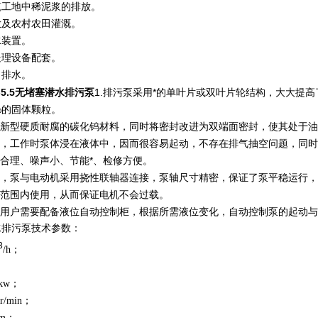
筑工地中稀泥浆的排放。
放及农村农田灌溉。
水装置。
处理设备配套。
、排水。
10-5.5无堵塞潜水排污泵
1.排污泵采用*的单叶片或双叶片轮结构，大大提
%的固体颗粒。
用新型硬质耐腐的碳化钨材料，同时将密封改进为双端面密封，使其处于油
构，工作时泵体浸在液体中，因而很容易起动，不存在排气抽空问题，同时
计合理、噪声小、节能*、检修方便。
靠，泵与电动机采用挠性联轴器连接，泵轴尺寸精密，保证了泵平稳运行
程范围内使用，从而保证电机不会过载。
根据用户需要配备液位自动控制柜，根据所需液位变化，自动控制泵的起动
潜水排污泵技术参数：
3
/h；
0kw；
r/min；
mm；