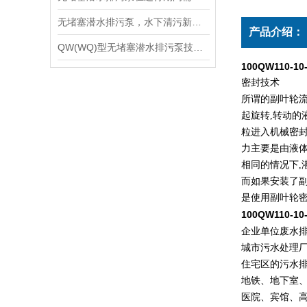
无堵塞潜水排污泵，水下清污新设备
产品介绍：
QW(WQ)型无堵塞潜水排污泵技术使用说明
100QW110-10-
密封技术
所谓的副叶轮
起旋转
,
转动的
粒进入机械密
力主要是由液
相同的情况下
,
而如果安装了
是使用副叶轮
100QW110-
企业单位废水
城市污水处理
住宅区的污水
地铁、地下室
医院、宾馆、高