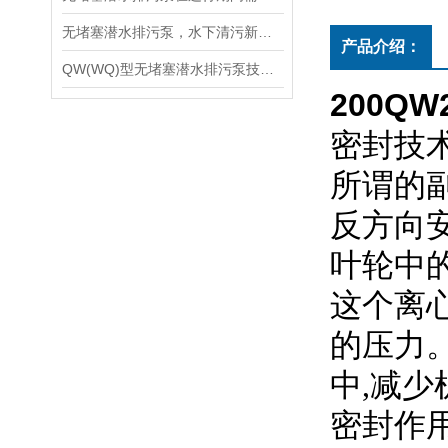
无堵塞潜水排污泵，水下清污新设备
产品介绍：
QW(WQ)型无堵塞潜水排污泵技术使用说明
200QW2
密封技
所谓的
反方向
叶轮中
这个离
的压力
中
,
减少
密封作