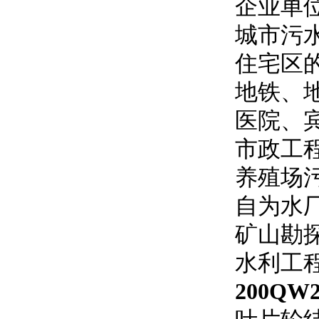
企业单
城市污
住宅区
地铁、
医院、
市政工
养殖场
自为水
矿山勘
水利工
200QW25