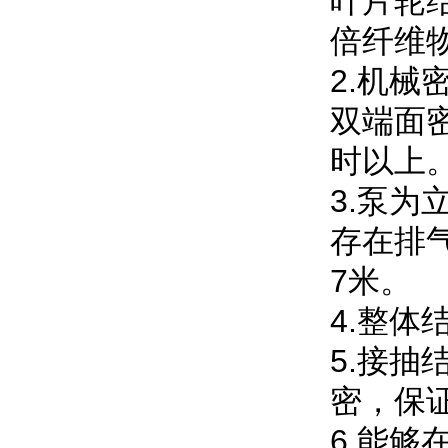
叶片轮
倍纤维
2.机
双端面
时以上
3.泵
存在排
7米。
4.整
5.接
密，保
6.能