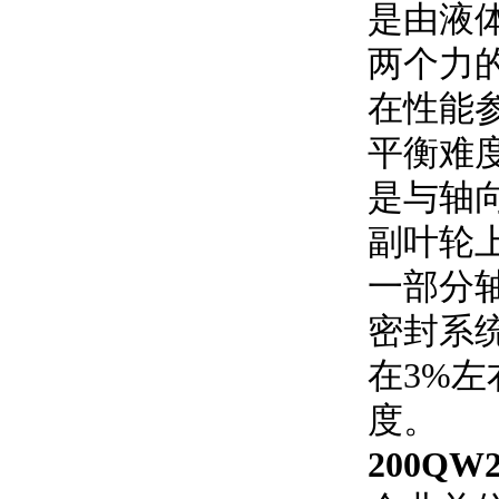
是由液
两个力
在性能
平衡难
是与轴
副叶轮
一部分
密封系
在
3%
左
度。
200QW25