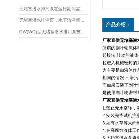
无堵塞潜水排污泵在运行期间需注意的问题有哪些呢？
无堵塞潜水排污泵，水下清污新设备
产品介绍：
QW(WQ)型无堵塞潜水排污泵技术使用说明
厂家直供
无
堵塞潜
所谓的副叶轮流体
起旋转
,
转动的液体
粒进入机械密封的
力主要是由液体作
相同的情况下
,
潜污
而如果安装了副叶
是使用副叶轮密封
厂家直供
无堵塞潜
1.禁止无水空转，
2.安装完毕试机
3.如有水草等大
4.在高腐蚀液体
5.大功率潜水泵避