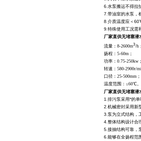
6.水泵搬运不得拉
7.带油室的水泵，
8.介质温度应＜60
9.特殊使用工况需
厂家直供
无堵塞潜
3
流量：8-2600m
/h
扬程：5-60m；
功率：0.75-250kw
转速：580-2900r/m
口径：25-500mm；
温度范围：≤60℃
厂家直供
无
堵塞潜
1.排污泵采用*
2.机械密封采用
3.泵为立式结构
4.整体结构设计合
5.接抽结构可靠
6.能够在全扬程