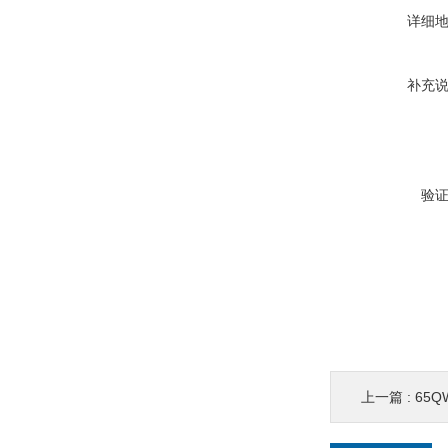
详细
补充
验
上一篇 :
65Q