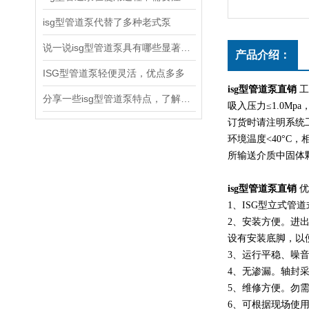
isg型管道泵代替了多种老式泵
说一说isg型管道泵具有哪些显著特点
产品介绍：
ISG型管道泵轻便灵活，优点多多
isg型管道泵直销
工
分享一些isg型管道泵特点，了解了吗
吸入压力≤1.0Mp
订货时请注明系统
环境温度<40°C
所输送介质中固体颗
isg型管道泵直销
优
1、ISG型立式
2、安装方便。进
设有安装底脚，以
3、运行平稳、噪
4、无渗漏。轴封
5、维修方便。勿
6、可根据现场使