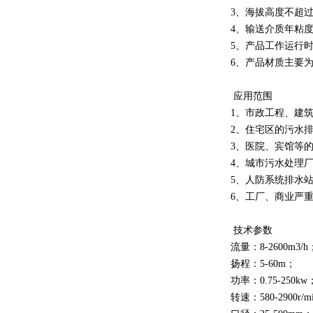
3、海拔高度不超过1
4、输送介质年粘度不
5、产品工作运行时
6、产品材质主要
应用范围
1、市政工程、建
2、住宅区的污水
3、医院、宾馆等
4、城市污水处理
5、人防系统排水
6、工厂、商业严
技术参数
流量：8-2600m3/h
扬程：5-60m；
功率：0.75-250kw
转速：580-2900r/m